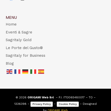
MENU
Home
Eventi & Sagre
Sagritaly Gold
Le Porte del Gusto®
Sagritaly for Business
Blog
© 2026
ORIGAMI Web Srl
– P.I. IT13065480017 – TO –
1336398 –
–
– Designed
Privacy Policy
Cookie Policy
by
ORIGAMI Web