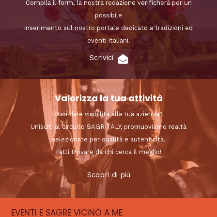
Compila il form, la nostra redazione verificherà per un
possibile
inserimento sul nostro portale dedicato a tradizioni ed
eventi italiani.
Scrivici
Valorizza la tua attività
Vuoi dare visibilità alla tua azienda?
Unisciti al circuito SAGRITALY, promuoviamo realtà
selezionate per qualità e autenticità.
Fatti trovare da chi cerca il meglio!
Scopri di più
EVENTI E SAGRE VICINO A ME