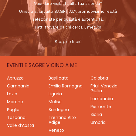
Vuoi dare visibilità alla tua azienda?
Unisciti al circuito SAGRITALY, promuoviamo realtà
selezionate per qualità e autenticità.
Fatti trovare da chi cerca il meglio!
Scopri di più
EVENTI E SAGRE VICINO A ME
Abruzzo
Basilicata
Calabria
Campania
Emilia Romagna
Friuli Venezia
Giulia
Lazio
Liguria
Lombardia
Marche
Molise
Piemonte
Puglia
Sardegna
Sicilia
Toscana
Trentino Alto
Adige
Umbria
Valle d’Aosta
Veneto