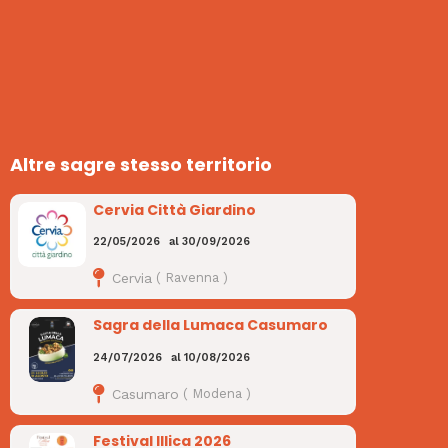
Altre sagre stesso territorio
Cervia Città Giardino
22/05/2026
al
30/09/2026
Cervia
(
Ravenna
)
Sagra della Lumaca Casumaro
24/07/2026
al
10/08/2026
Casumaro
(
Modena
)
Festival Illica 2026