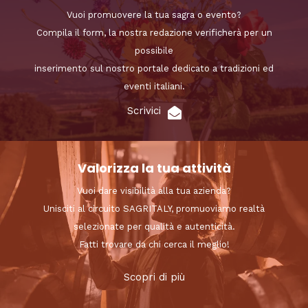
Vuoi promuovere la tua sagra o evento?
Compila il form, la nostra redazione verificherà per un
possibile
inserimento sul nostro portale dedicato a tradizioni ed
eventi italiani.
Scrivici
Valorizza la tua attività
Vuoi dare visibilità alla tua azienda?
Unisciti al circuito SAGRITALY, promuoviamo realtà
selezionate per qualità e autenticità.
Fatti trovare da chi cerca il meglio!
Scopri di più