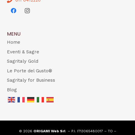
MENU
Home
Eventi & Sagre
Sagritaly Gold
Le Porte del Gusto®
Sagritaly for Business
Blog
© 2026
ORIGAMI Web Srl
– P.I. IT13065480017 – TO –