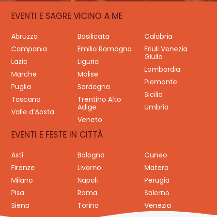
EVENTI E SAGRE VICINO A ME
Abruzzo
Basilicata
Calabria
Campania
Emilia Romagna
Friuli Venezia
Giulia
Lazio
Liguria
Lombardia
Marche
Molise
Piemonte
Puglia
Sardegna
Sicilia
Toscana
Trentino Alto
Adige
Umbria
Valle d’Aosta
Veneto
EVENTI E FESTE IN CITTÀ
Asti
Bologna
Cuneo
Firenze
Livorno
Matera
Milano
Napoli
Perugia
Pisa
Roma
Salerno
Siena
Torino
Venezia