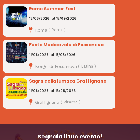
Roma Summer Fest
12/06/2026
al
15/09/2026
Roma
(
Roma
)
Festa Medioevale di Fossanova
11/08/2026
al
13/08/2026
Borgo di Fossanova
(
Latina
)
Sagra della lumaca Graffignano
11/08/2026
al
16/08/2026
Graffignano
(
Viterbo
)
Segnala il tuo evento!