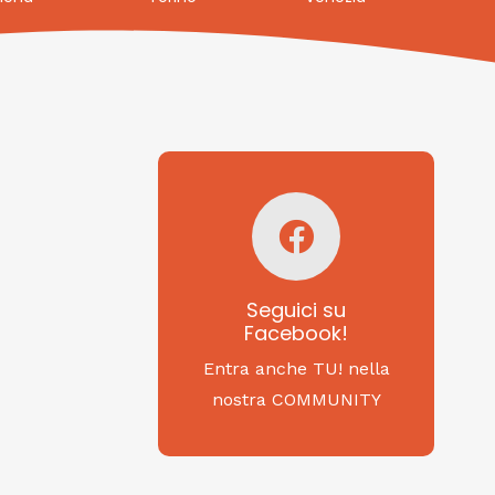
Seguici su
Facebook!
SAGRITALY
Seguici su
Facebook!
Feste, cibi e tradizioni
da Nord a Sud...
Entra anche TU! nella
nostra COMMUNITY