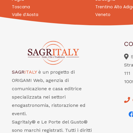
Toscana
Trentino Alto Adig
Valle d’Aosta
Veneto
CO
Str
SAGR
ITALY
è un progetto di
111
ORIGAMI Web, agenzia di
100
comunicazione e casa editrice
specializzata nei settori
enogastronomia, ristorazione ed
eventi.
Sagritaly® e Le Porte del Gusto®
sono marchi registrati. Tutti i diritti