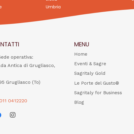
e
Umbria
NTATTI
MENU
Home
Sede operativa:
Eventi & Sagre
ada Antica di Grugliasco,
Sagritaly Gold
95 Grugliasco (To)
Le Porte del Gusto®
Sagritaly for Business
011 0412220
Blog