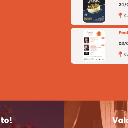
24/
C
Fest
03/
Ca
nto!
Valo