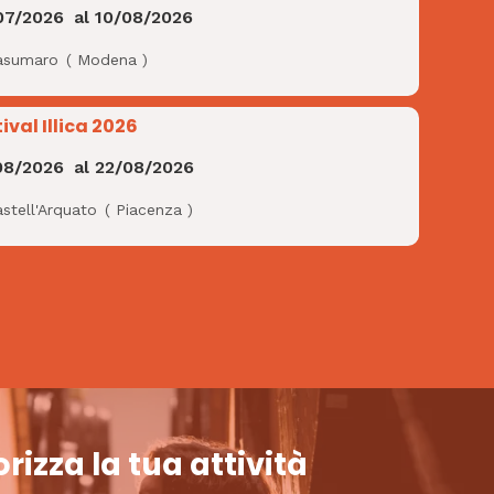
07/2026
al
10/08/2026
asumaro
(
Modena
)
ival Illica 2026
08/2026
al
22/08/2026
stell'Arquato
(
Piacenza
)
rizza la tua attività