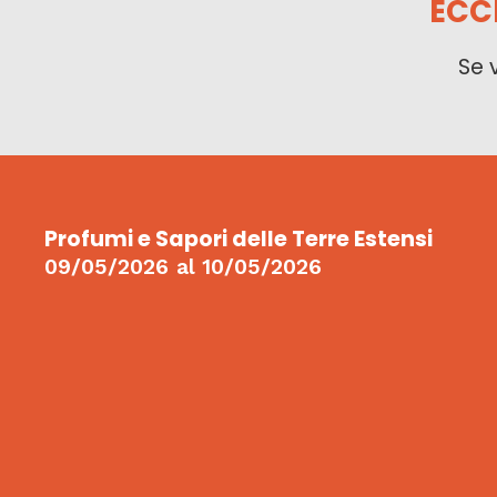
ECC
Se 
Profumi e Sapori delle Terre Estensi
09/05/2026
al
10/05/2026