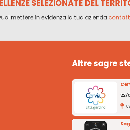
ELLENZE SELEZIONATE DEL TERRIT
vuoi mettere in evidenza la tua azienda
contatt
Altre sagre st
Cer
22/
Ce
Sag