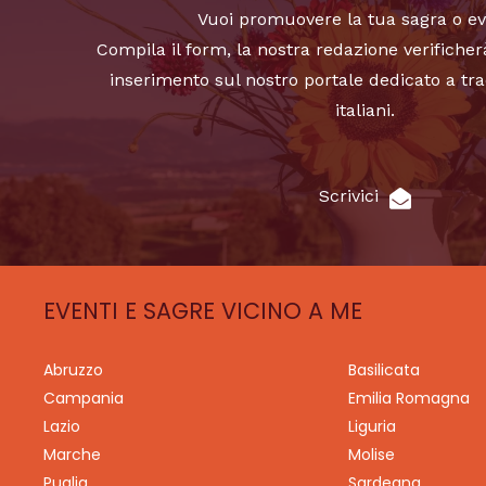
Vuoi promuovere la tua sagra o e
Compila il form, la nostra redazione verificher
inserimento sul nostro portale dedicato a tra
italiani.
Scrivici
EVENTI E SAGRE VICINO A ME
Abruzzo
Basilicata
Campania
Emilia Romagna
Lazio
Liguria
Marche
Molise
Puglia
Sardegna