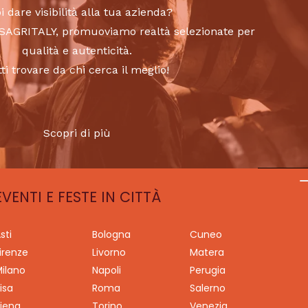
i dare visibilità alla tua azienda?
to SAGRITALY, promuoviamo realtà selezionate per
qualità e autenticità.
tti trovare da chi cerca il meglio!
Scopri di più
EVENTI E FESTE IN CITTÀ
sti
Bologna
Cuneo
irenze
Livorno
Matera
ilano
Napoli
Perugia
isa
Roma
Salerno
iena
Torino
Venezia