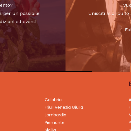
vento?
Vuo
à per un possibile
Unisciti al circui
dizioni ed eventi
Fa
Calabria
A
Friuli Venezia Giulia
F
Lombardia
M
Piemonte
P
Sicilia
S