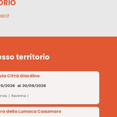
ORIO
aci!
esso territorio
via Città Giardino
05/2026
al
30/09/2026
rvia
(
Ravenna
)
ra della Lumaca Casumaro