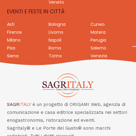
Veneto
EVENTI E FESTE IN CITTÀ
Asti
Bologna
Cuneo
Firenze
Livorno
Matera
Milano
Napoli
Perugia
Pisa
Roma
Salerno
Siena
Torino
Venezia
SAGR
ITALY
è un progetto di ORIGAMI Web, agenzia di
comunicazione e casa editrice specializzata nei settori
enogastronomia, ristorazione ed eventi.
Sagritaly® e Le Porte del Gusto® sono marchi