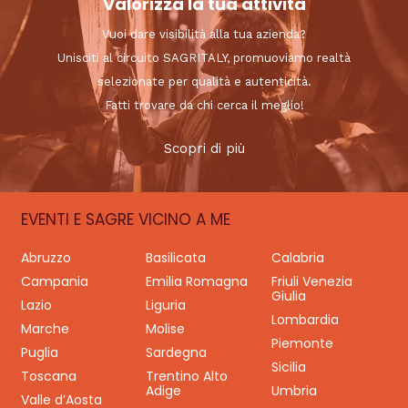
Valorizza la tua attività
Vuoi dare visibilità alla tua azienda?
Unisciti al circuito SAGRITALY, promuoviamo realtà
selezionate per qualità e autenticità.
Fatti trovare da chi cerca il meglio!
Scopri di più
EVENTI E SAGRE VICINO A ME
Abruzzo
Basilicata
Calabria
Campania
Emilia Romagna
Friuli Venezia
Giulia
Lazio
Liguria
Lombardia
Marche
Molise
Piemonte
Puglia
Sardegna
Sicilia
Toscana
Trentino Alto
Adige
Umbria
Valle d’Aosta