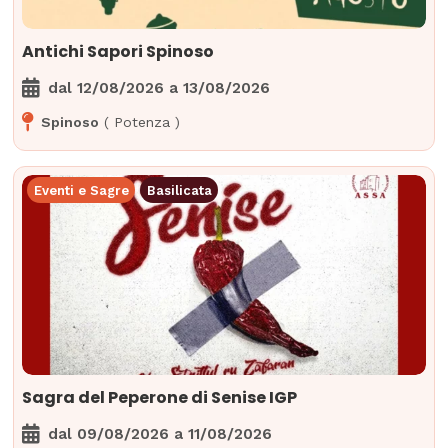
Antichi Sapori Spinoso
dal
12/08/2026
a
13/08/2026
Spinoso
(
Potenza
)
Eventi e Sagre
Basilicata
Sagra del Peperone di Senise IGP
dal
09/08/2026
a
11/08/2026