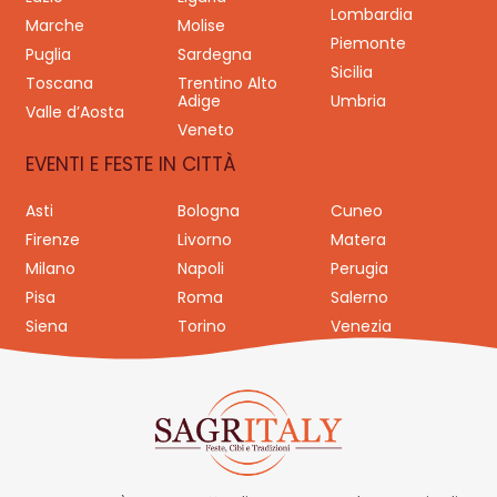
Lombardia
Marche
Molise
Piemonte
Puglia
Sardegna
Sicilia
Toscana
Trentino Alto
Adige
Umbria
Valle d’Aosta
Veneto
EVENTI E FESTE IN CITTÀ
Asti
Bologna
Cuneo
Firenze
Livorno
Matera
Milano
Napoli
Perugia
Pisa
Roma
Salerno
Siena
Torino
Venezia