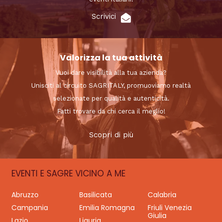
Scrivici
Valorizza la tua attività
Vuoi dare visibilità alla tua azienda?
Unisciti al circuito SAGRITALY, promuoviamo realtà
selezionate per qualità e autenticità.
Fatti trovare da chi cerca il meglio!
Scopri di più
EVENTI E SAGRE VICINO A ME
Abruzzo
Basilicata
Calabria
Campania
Emilia Romagna
Friuli Venezia
Giulia
Lazio
Liguria