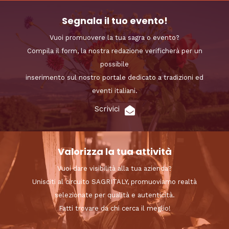
Segnala il tuo evento!
Vuoi promuovere la tua sagra o evento?
Compila il form, la nostra redazione verificherà per un
possibile
inserimento sul nostro portale dedicato a tradizioni ed
eventi italiani.
Scrivici
Valorizza la tua attività
Vuoi dare visibilità alla tua azienda?
Unisciti al circuito SAGRITALY, promuoviamo realtà
selezionate per qualità e autenticità.
Fatti trovare da chi cerca il meglio!