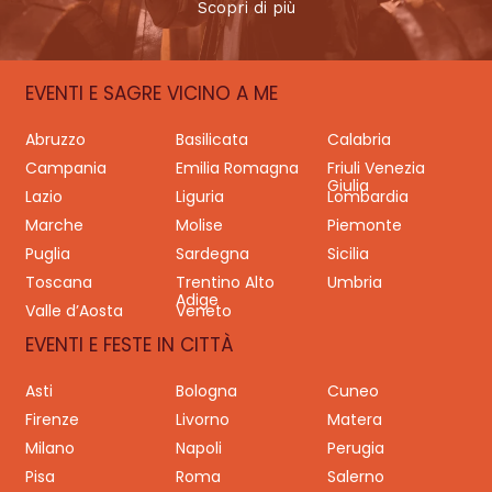
Scopri di più
EVENTI E SAGRE VICINO A ME
Abruzzo
Basilicata
Calabria
Campania
Emilia Romagna
Friuli Venezia
Giulia
Lazio
Liguria
Lombardia
Marche
Molise
Piemonte
Puglia
Sardegna
Sicilia
Toscana
Trentino Alto
Umbria
Adige
Valle d’Aosta
Veneto
EVENTI E FESTE IN CITTÀ
Asti
Bologna
Cuneo
Firenze
Livorno
Matera
Milano
Napoli
Perugia
Pisa
Roma
Salerno