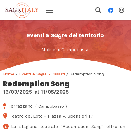
Eventi & Sagre del territorio
Molise
●
Campobasso
Home
/
Eventi e Sagre - Passati
/ Redemption Song
Redemption Song
16/03/2025
al
11/05/2025
Ferrazzano
(
Campobasso
)
Teatro del Loto - Piazza V. Spensieri 17
La stagione teatrale "Redemption Song" offre un