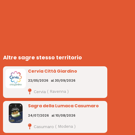
Altre sagre stesso territorio
Cervia Città Giardino
22/05/2026
al
30/09/2026
Cervia
(
Ravenna
)
Sagra della Lumaca Casumaro
24/07/2026
al
10/08/2026
Casumaro
(
Modena
)