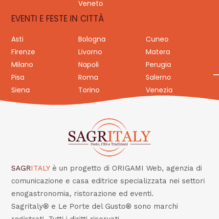
Veneto
EVENTI E FESTE IN CITTÀ
Asti
Bologna
Cuneo
Firenze
Livorno
Matera
Milano
Napoli
Perugia
Pisa
Roma
Salerno
Siena
Torino
Venezia
SAGR
ITALY
è un progetto di ORIGAMI Web, agenzia di
comunicazione e casa editrice specializzata nei settori
enogastronomia, ristorazione ed eventi.
Sagritaly® e Le Porte del Gusto® sono marchi