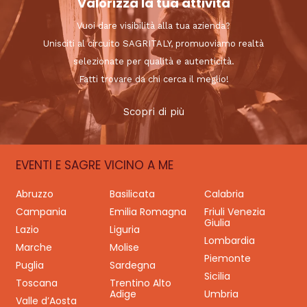
Valorizza la tua attività
Vuoi dare visibilità alla tua azienda?
Unisciti al circuito SAGRITALY, promuoviamo realtà
selezionate per qualità e autenticità.
Fatti trovare da chi cerca il meglio!
Scopri di più
EVENTI E SAGRE VICINO A ME
Abruzzo
Basilicata
Calabria
Campania
Emilia Romagna
Friuli Venezia
Giulia
Lazio
Liguria
Lombardia
Marche
Molise
Piemonte
Puglia
Sardegna
Sicilia
Toscana
Trentino Alto
Adige
Umbria
Valle d’Aosta