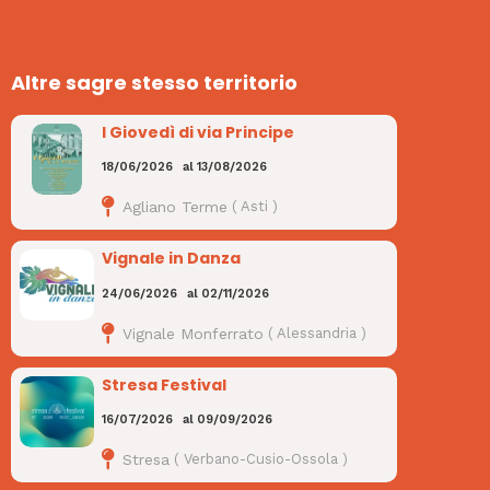
Altre sagre stesso territorio
I Giovedì di via Principe
18/06/2026
al
13/08/2026
Agliano Terme
(
Asti
)
Vignale in Danza
24/06/2026
al
02/11/2026
Vignale Monferrato
(
Alessandria
)
Stresa Festival
16/07/2026
al
09/09/2026
Stresa
(
Verbano-Cusio-Ossola
)