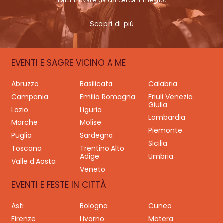
Fatti trovare da chi cerca il meglio!
Scopri di più
EVENTI E SAGRE VICINO A ME
Abruzzo
Basilicata
Calabria
Campania
Emilia Romagna
Friuli Venezia
Giulia
Lazio
Liguria
Lombardia
Marche
Molise
Piemonte
Puglia
Sardegna
Sicilia
Toscana
Trentino Alto
Adige
Umbria
Valle d’Aosta
Veneto
EVENTI E FESTE IN CITTÀ
Asti
Bologna
Cuneo
Firenze
Livorno
Matera