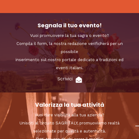
Segnala il tuo evento!
Vuoi promuovere la tua sagra o evento?
Compila il form, la nostra redazione verificherà per un
possibile
inserimento sul nostro portale dedicato a tradizioni ed
eventi italiani.
Scrivici
Valorizza la tua attività
Vuoi dare visibilità alla tua azienda?
Unisciti al circuito SAGRITALY, promuoviamo realtà
selezionate per qualità e autenticità.