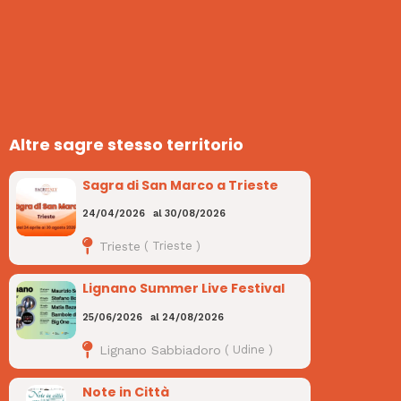
Altre sagre stesso territorio
Sagra di San Marco a Trieste
24/04/2026
al
30/08/2026
Trieste
(
Trieste
)
Lignano Summer Live Festival
25/06/2026
al
24/08/2026
Lignano Sabbiadoro
(
Udine
)
Note in Città