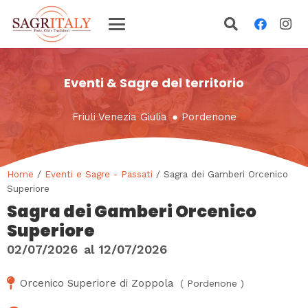
Eventi & Sagre del territorio
Friuli Venezia Giulia
●
Pordenone
Home
/
Eventi e Sagre - Passati
/ Sagra dei Gamberi Orcenico
Superiore
Sagra dei Gamberi Orcenico
Superiore
02/07/2026
al
12/07/2026
Orcenico Superiore di Zoppola
(
Pordenone
)