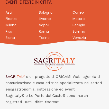
EVENTI E FESTE IN CITTÀ
Asti
Bologna
Cuneo
Firenze
Livorno
Matera
Milano
Napoli
Perugia
Pisa
Roma
Salerno
Siena
Torino
Venezia
SAGR
ITALY
è un progetto di ORIGAMI Web, agenzia di
comunicazione e casa editrice specializzata nei settori
enogastronomia, ristorazione ed eventi.
Sagritaly® e Le Porte del Gusto® sono marchi
registrati. Tutti i diritti riservati.