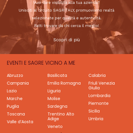
Vuoi dare visibilità alla tua azienda?
Unisciti al circuito SAGRITALY, promuoviamo realtà
selezionate per qualità e autenticità.
Fatti trovare da chi cerca il meglio!
Scopri di più
EVENTI E SAGRE VICINO A ME
Abruzzo
Basilicata
Calabria
Campania
Emilia Romagna
Friuli Venezia
Giulia
Lazio
Liguria
Lombardia
Marche
Molise
Piemonte
Puglia
Sardegna
Sicilia
Toscana
Trentino Alto
Adige
Umbria
Valle d’Aosta
Veneto