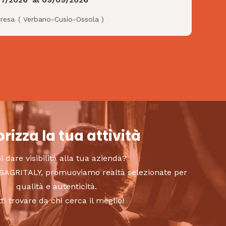
tresa
(
Verbano-Cusio-Ossola
)
rizza la tua attività
i dare visibilità alla tua azienda?
to SAGRITALY, promuoviamo realtà selezionate per
qualità e autenticità.
tti trovare da chi cerca il meglio!