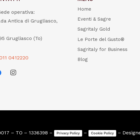
Home
Sede operativa:
Eventi & Sagre
ada Antica di Grugliasco,
Sagritaly Gold
95 Grugliasco (To)
Le Porte del Gusto®
Sagritaly for Business
011 0412220
Blog
0017 – TO – 1336398 –
–
– Design
Privacy Policy
Cookie Policy