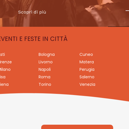
Scopri di più
EVENTI E FESTE IN CITTÀ
sti
Bologna
Cuneo
irenze
Livorno
Matera
ilano
Napoli
Perugia
isa
Roma
Salerno
iena
Torino
Venezia