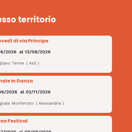
esso territorio
ovedì di via Principe
06/2026
al
13/08/2026
gliano Terme
(
Asti
)
nale in Danza
06/2026
al
02/11/2026
ignale Monferrato
(
Alessandria
)
esa Festival
07/2026
al
09/09/2026