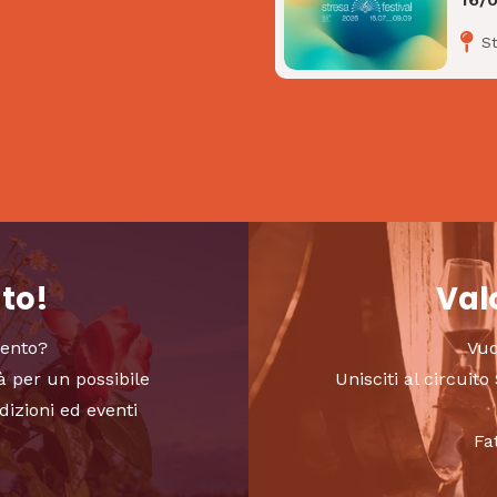
S
nto!
Valo
vento?
Vuo
à per un possibile
Unisciti al circui
dizioni ed eventi
Fa