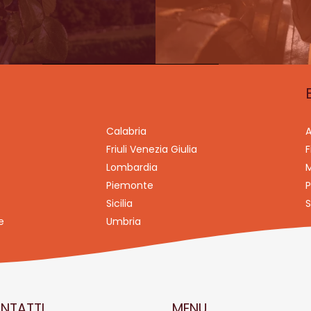
Calabria
A
Friuli Venezia Giulia
F
Lombardia
M
Piemonte
P
Sicilia
S
e
Umbria
NTATTI
MENU