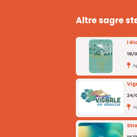
Altre sagre st
I Gi
18/
A
Vig
24/
V
Str
16/