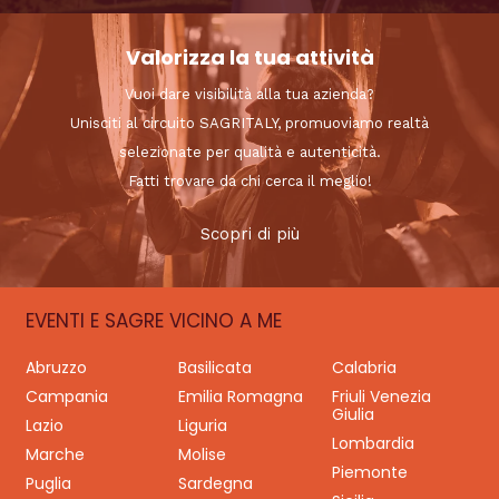
Valorizza la tua attività
Vuoi dare visibilità alla tua azienda?
Unisciti al circuito SAGRITALY, promuoviamo realtà
selezionate per qualità e autenticità.
Fatti trovare da chi cerca il meglio!
Scopri di più
EVENTI E SAGRE VICINO A ME
Abruzzo
Basilicata
Calabria
Campania
Emilia Romagna
Friuli Venezia
Giulia
Lazio
Liguria
Lombardia
Marche
Molise
Piemonte
Puglia
Sardegna