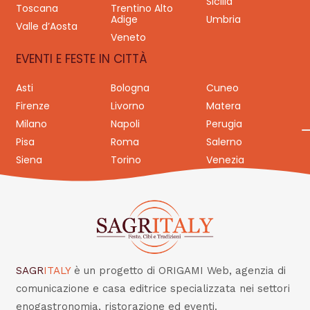
Sicilia
Toscana
Trentino Alto
Adige
Umbria
Valle d’Aosta
Veneto
EVENTI E FESTE IN CITTÀ
Asti
Bologna
Cuneo
Firenze
Livorno
Matera
Milano
Napoli
Perugia
Pisa
Roma
Salerno
Siena
Torino
Venezia
SAGR
ITALY
è un progetto di ORIGAMI Web, agenzia di
comunicazione e casa editrice specializzata nei settori
enogastronomia, ristorazione ed eventi.