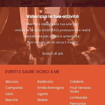
Valorizza la tua attività
Vuoi dare visibilità alla tua azienda?
Unisciti al circuito SAGRITALY, promuoviamo realtà
selezionate per qualità e autenticità.
Fatti trovare da chi cerca il meglio!
Scopri di più
EVENTI E SAGRE VICINO A ME
Abruzzo
Basilicata
Calabria
Campania
Emilia Romagna
Friuli Venezia
Giulia
Lazio
Liguria
Lombardia
Marche
Molise
Piemonte