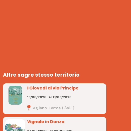
Altre sagre stesso territorio
I Giovedì di via Principe
18/06/2026
al
13/08/2026
Agliano Terme
(
Asti
)
Vignale in Danza