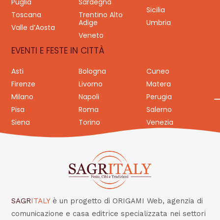
Puglia
Sardegna
Sicilia
Toscana
Trentino Alto
Adige
Umbria
Valle d’Aosta
Veneto
EVENTI E FESTE IN CITTÀ
Asti
Bologna
Cuneo
Firenze
Livorno
Matera
Milano
Napoli
Perugia
Pisa
Roma
Salerno
Siena
Torino
Venezia
SAGR
ITALY
è un progetto di ORIGAMI Web, agenzia di
comunicazione e casa editrice specializzata nei settori