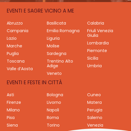
EVENTI E SAGRE VICINO A ME
Abruzzo
Basilicata
Calabria
Campania
Emilia Romagna
Friuli Venezia
Giulia
Lazio
Liguria
Lombardia
Marche
Molise
Piemonte
Puglia
Sardegna
Sicilia
Toscana
Trentino Alto
Adige
Umbria
Valle d’Aosta
Veneto
EVENTI E FESTE IN CITTÀ
Asti
Bologna
Cuneo
Firenze
Livorno
Matera
Milano
Napoli
Perugia
Pisa
Roma
Salerno
Siena
Torino
Venezia