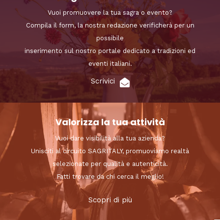
Vuoi promuovere la tua sagra o evento?
Compila il form, la nostra redazione verificherà per un
possibile
inserimento sul nostro portale dedicato a tradizioni ed
eventi italiani.
Scrivici
Valorizza la tua attività
Vuoi dare visibilità alla tua azienda?
Unisciti al circuito SAGRITALY, promuoviamo realtà
selezionate per qualità e autenticità.
Fatti trovare da chi cerca il meglio!
Scopri di più