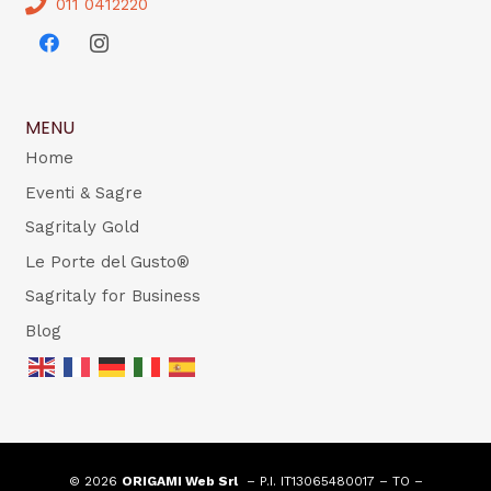
011 0412220
MENU
Home
Eventi & Sagre
Sagritaly Gold
Le Porte del Gusto®
Sagritaly for Business
Blog
© 2026
ORIGAMI Web Srl
– P.I. IT13065480017 – TO –