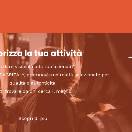
rizza la tua attività
i dare visibilità alla tua azienda?
to SAGRITALY, promuoviamo realtà selezionate per
qualità e autenticità.
tti trovare da chi cerca il meglio!
Scopri di più