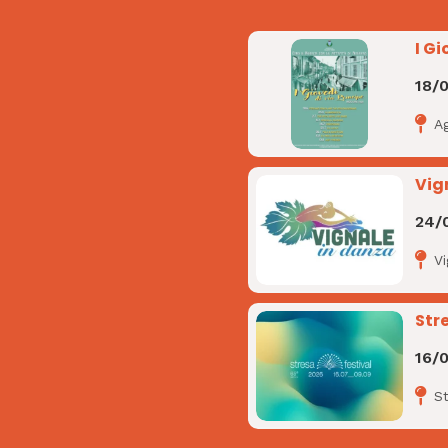
I Gi
18/
A
Vig
24/
V
Str
16/
S