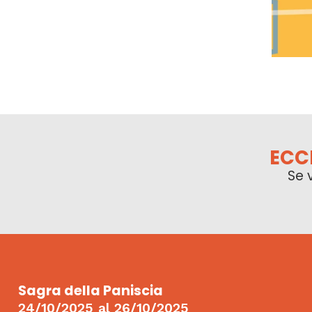
ECC
Se 
Sagra della Paniscia
24/10/2025
al
26/10/2025