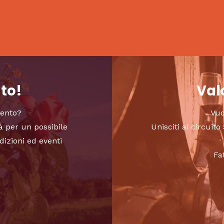
nto!
Valo
vento?
Vuo
à per un possibile
Unisciti al circui
dizioni ed eventi
Fa