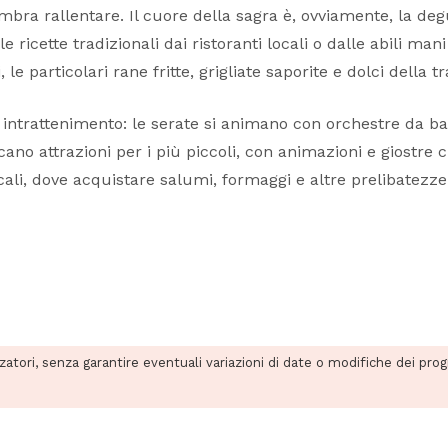
mbra rallentare. Il cuore della sagra è, ovviamente, la degu
 ricette tradizionali dai ristoranti locali o dalle abili ma
e particolari rane fritte, grigliate saporite e dolci della tr
intrattenimento: le serate si animano con orchestre da bal
no attrazioni per i più piccoli, con animazioni e giostre c
cali, dove acquistare salumi, formaggi e altre prelibatezze 
zzatori, senza garantire eventuali variazioni di date o modifiche dei pro