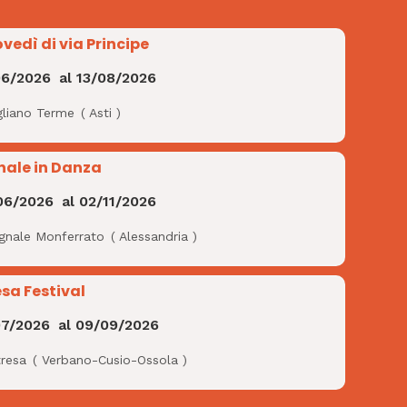
ovedì di via Principe
06/2026
al
13/08/2026
gliano Terme
(
Asti
)
nale in Danza
06/2026
al
02/11/2026
ignale Monferrato
(
Alessandria
)
esa Festival
07/2026
al
09/09/2026
tresa
(
Verbano-Cusio-Ossola
)