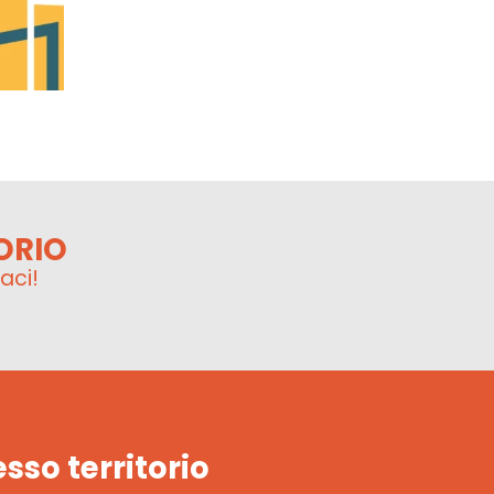
ORIO
aci!
esso territorio