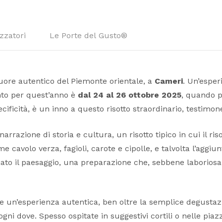
zzatori
Le Porte del Gusto®
cuore autentico del Piemonte orientale, a
Cameri
. Un’esper
nto per quest’anno è
dal 24 al 26 ottobre 2025
, quando p
cificità, è un inno a questo risotto straordinario, testimo
arrazione di storia e cultura, un risotto tipico in cui il 
 cavolo verza, fagioli, carote e cipolle, e talvolta l’aggiu
smato il paesaggio, una preparazione che, sebbene laborios
ere un’esperienza autentica, ben oltre la semplice degustaz
ogni dove. Spesso ospitate in suggestivi cortili o nelle pia