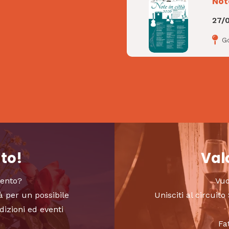
Not
27/
Go
nto!
Valo
vento?
Vuo
à per un possibile
Unisciti al circui
dizioni ed eventi
Fa