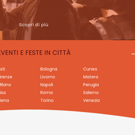
Scopri di più
EVENTI E FESTE IN CITTÀ
sti
Bologna
Cuneo
irenze
Livorno
Matera
ilano
Napoli
Perugia
isa
Roma
Salerno
iena
Torino
Venezia