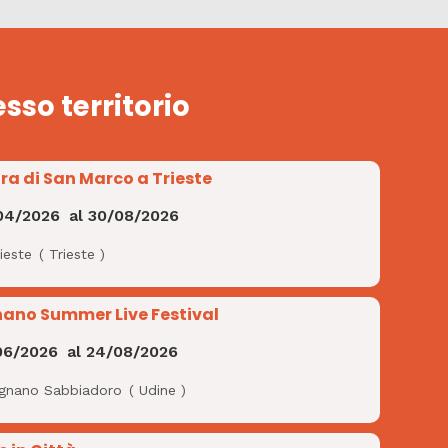
esso territorio
ra di San Marco a Trieste
04/2026
al
30/08/2026
ieste
(
Trieste
)
nano Summer Live Festival
06/2026
al
24/08/2026
ignano Sabbiadoro
(
Udine
)