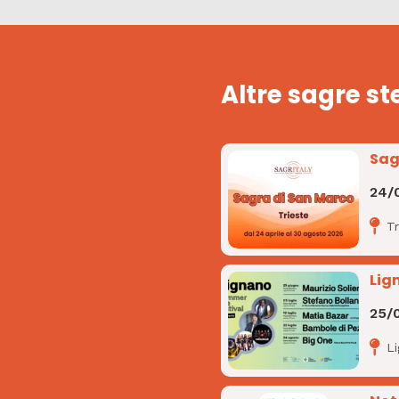
Altre sagre st
Sag
24/
Tr
Lig
25/
L