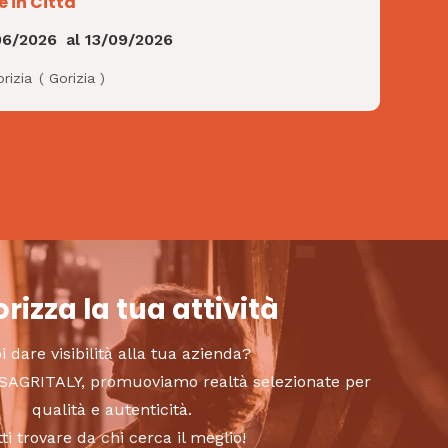
e in Città
06/2026
al
13/09/2026
rizia
(
Gorizia
)
rizza la tua attività
i dare visibilità alla tua azienda?
to SAGRITALY, promuoviamo realtà selezionate per
qualità e autenticità.
tti trovare da chi cerca il meglio!