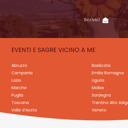
Scrivici
EVENTI E SAGRE VICINO A ME
Abruzzo
Basilicata
Campania
Emilia Romagna
Lazio
Liguria
Marche
Molise
Puglia
Sardegna
Toscana
Trentino Alto Adig
Valle d’Aosta
Veneto