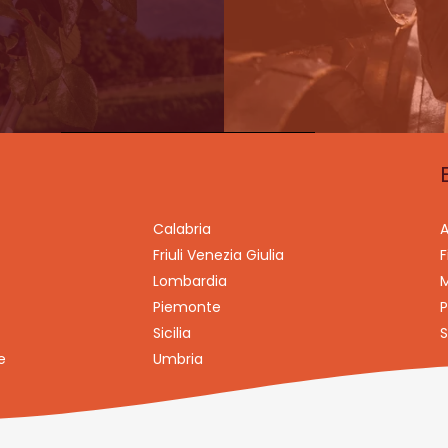
Calabria
A
Friuli Venezia Giulia
F
Lombardia
M
Piemonte
P
Sicilia
S
e
Umbria