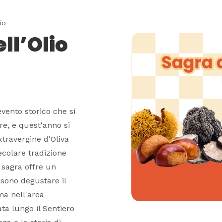
io
ell’Olio
evento storico che si
e, e quest'anno si
xtravergine d'Oliva
ecolare tradizione
a sagra offre un
ssono degustare il
ma nell'area
ta lungo il Sentiero