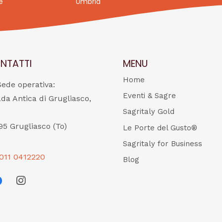
e
Umbria
NTATTI
MENU
Home
Sede operativa:
Eventi & Sagre
ada Antica di Grugliasco,
Sagritaly Gold
95 Grugliasco (To)
Le Porte del Gusto®
Sagritaly for Business
011 0412220
Blog