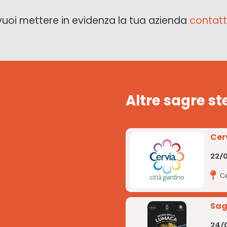
vuoi mettere in evidenza la tua azienda
contatt
Altre sagre st
Cer
22/
Ce
Sag
24/