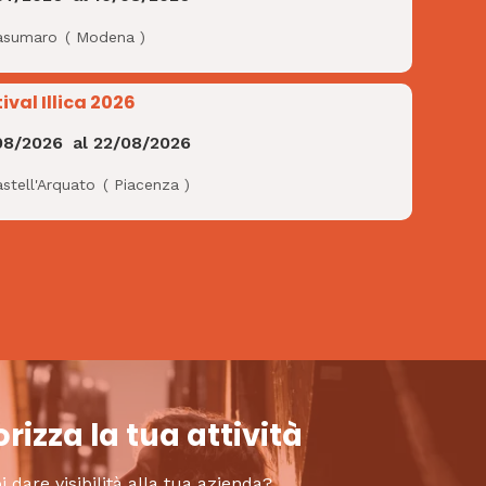
asumaro
(
Modena
)
ival Illica 2026
08/2026
al
22/08/2026
stell'Arquato
(
Piacenza
)
rizza la tua attività
i dare visibilità alla tua azienda?