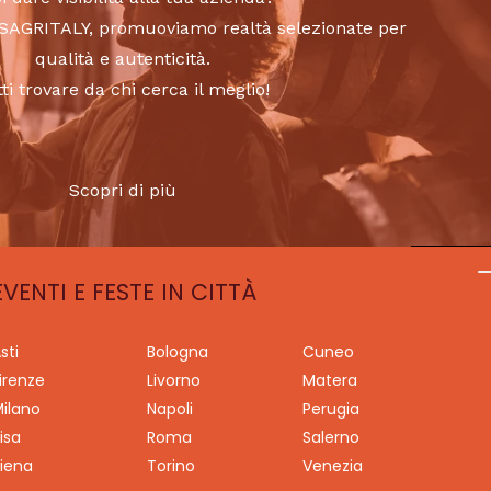
to SAGRITALY, promuoviamo realtà selezionate per
qualità e autenticità.
tti trovare da chi cerca il meglio!
Scopri di più
EVENTI E FESTE IN CITTÀ
sti
Bologna
Cuneo
irenze
Livorno
Matera
ilano
Napoli
Perugia
isa
Roma
Salerno
iena
Torino
Venezia