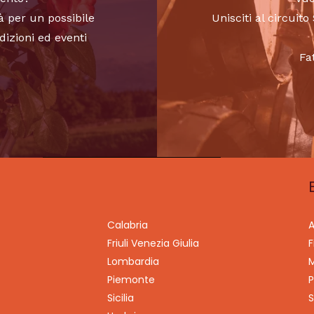
à per un possibile
Unisciti al circui
dizioni ed eventi
Fa
Calabria
A
Friuli Venezia Giulia
F
Lombardia
M
Piemonte
P
Sicilia
S