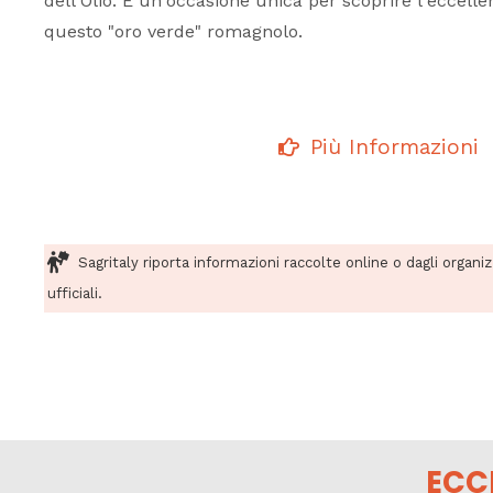
dell'Olio. È un'occasione unica per scoprire l'eccellen
questo "oro verde" romagnolo.
Più Informazioni
Sagritaly riporta informazioni raccolte online o dagli organi
ufficiali.
ECC