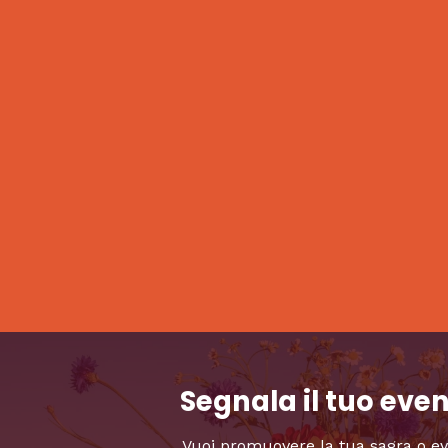
Segnala il tuo eve
Vuoi promuovere la tua sagra o e