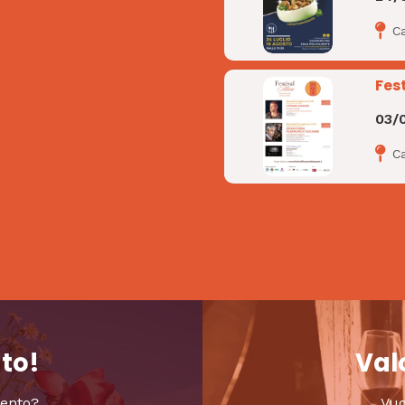
C
Fest
03/
Ca
nto!
Valo
vento?
Vuo