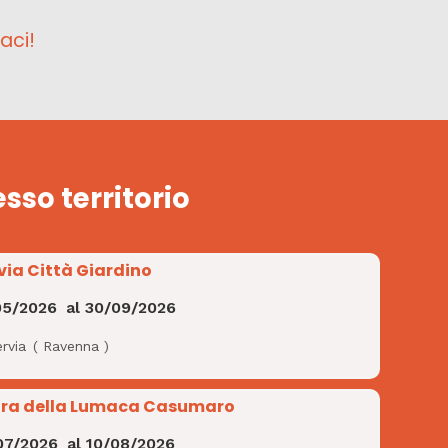
aci!
esso territorio
via Città Giardino
05/2026
al
30/09/2026
rvia
(
Ravenna
)
ra della Lumaca Casumaro
07/2026
al
10/08/2026