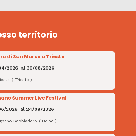
esso territorio
ra di San Marco a Trieste
04/2026
al
30/08/2026
ieste
(
Trieste
)
nano Summer Live Festival
06/2026
al
24/08/2026
ignano Sabbiadoro
(
Udine
)