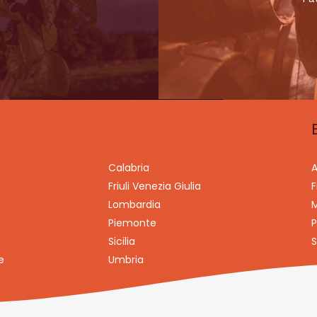
Calabria
A
Friuli Venezia Giulia
F
Lombardia
M
Piemonte
P
Sicilia
S
e
Umbria