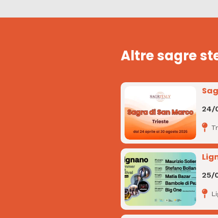
Altre sagre st
Sag
24/
Tr
Lig
25/
L