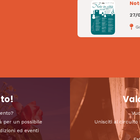
Not
27/
Go
nto!
Valo
vento?
Vuo
à per un possibile
Unisciti al circui
dizioni ed eventi
Fa