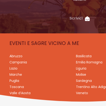
Scrivici
EVENTI E SAGRE VICINO A ME
Abruzzo
Basilicata
Campania
Emilia Romagna
Lazio
Liguria
Marche
Molise
Puglia
Sardegna
Toscana
Trentino Alto Adig
Valle d’Aosta
Veneto