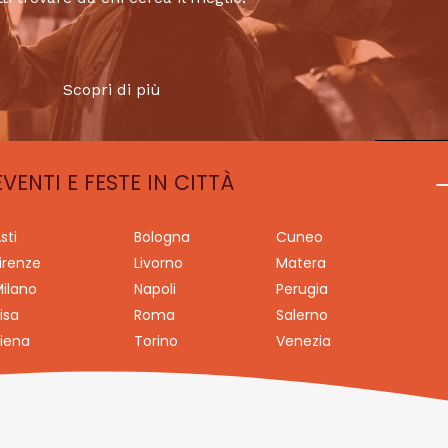
Scopri di più
EVENTI E FESTE IN CITTÀ
sti
Bologna
Cuneo
irenze
Livorno
Matera
ilano
Napoli
Perugia
isa
Roma
Salerno
iena
Torino
Venezia