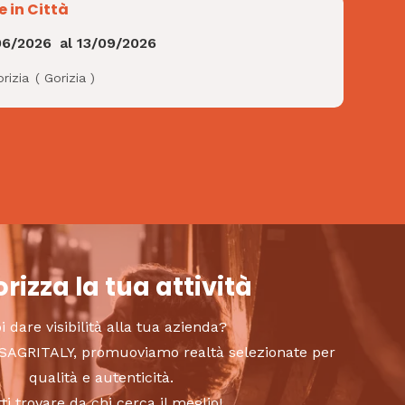
e in Città
06/2026
al
13/09/2026
rizia
(
Gorizia
)
rizza la tua attività
i dare visibilità alla tua azienda?
to SAGRITALY, promuoviamo realtà selezionate per
qualità e autenticità.
tti trovare da chi cerca il meglio!