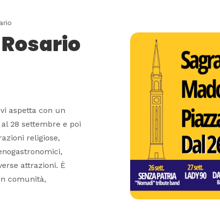
ario
 Rosario
vi aspetta con un
al 28 settembre e poi
razioni religiose,
 enogastronomici,
verse attrazioni. È
in comunità,