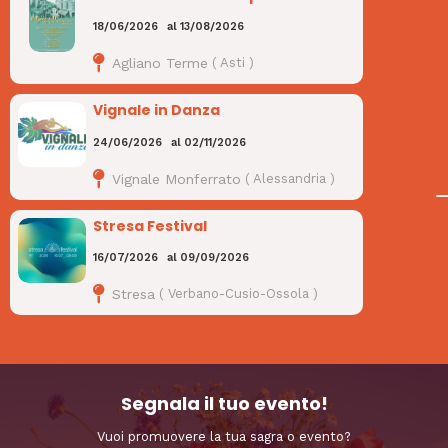
18/06/2026
al
13/08/2026
Agliano Terme
(
Asti
)
Vignale in Danza
24/06/2026
al
02/11/2026
Vignale Monferrato
(
Alessandria
)
Stresa Festival
16/07/2026
al
09/09/2026
Stresa
(
Verbano-Cusio-Ossola
)
Segnala il tuo evento!
Vuoi promuovere la tua sagra o evento?