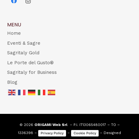
MENU
Home
Eventi & Sagre
Sagritaly Gold
Le Porte del Gusto®
Sagritaly for Business
Blog
© 2026
ORIGAMI Web Srl
– P.I. IT13065480017 – TO –
1336398 –
–
– Designed
Privacy Policy
Cookie Policy