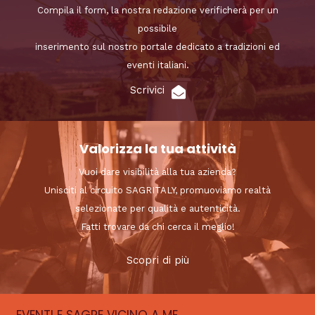
Compila il form, la nostra redazione verificherà per un
possibile
inserimento sul nostro portale dedicato a tradizioni ed
eventi italiani.
Scrivici
Valorizza la tua attività
Vuoi dare visibilità alla tua azienda?
Unisciti al circuito SAGRITALY, promuoviamo realtà
selezionate per qualità e autenticità.
Fatti trovare da chi cerca il meglio!
Scopri di più