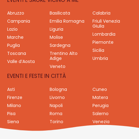
EVENTI E SAGRE VICINO A ME
Abruzzo
Basilicata
Calabria
Campania
Emilia Romagna
Friuli Venezia
Giulia
Lazio
Liguria
Lombardia
Marche
Molise
Piemonte
Puglia
Sardegna
Sicilia
Toscana
Trentino Alto
Adige
Umbria
Valle d’Aosta
Veneto
EVENTI E FESTE IN CITTÀ
Asti
Bologna
Cuneo
Firenze
Livorno
Matera
Milano
Napoli
Perugia
Pisa
Roma
Salerno
Siena
Torino
Venezia