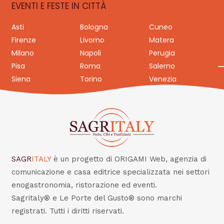
EVENTI E FESTE IN CITTÀ
Asti
Bologna
Cuneo
Firenze
Livorno
Matera
Milano
Napoli
Perugia
Pisa
Roma
Salerno
Siena
Torino
Venezia
SAGR
ITALY
è un progetto di ORIGAMI Web, agenzia di
comunicazione e casa editrice specializzata nei settori
enogastronomia, ristorazione ed eventi.
Sagritaly® e Le Porte del Gusto® sono marchi
registrati. Tutti i diritti riservati.