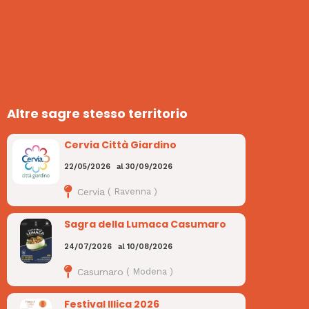
Altre sagre stesso territorio
Cervia Città Giardino
22/05/2026
al
30/09/2026
Cervia
(
Ravenna
)
Sagra della Lumaca Casumaro
24/07/2026
al
10/08/2026
Casumaro
(
Modena
)
Festival Illica 2026