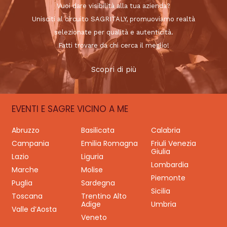
Vuoi dare visibilità alla tua azienda?
Unisciti al circuito SAGRITALY, promuoviamo realtà
selezionate per qualità e autenticità.
Fatti trovare da chi cerca il meglio!
Scopri di più
EVENTI E SAGRE VICINO A ME
Abruzzo
Basilicata
Calabria
Campania
Emilia Romagna
Friuli Venezia
Giulia
Lazio
Liguria
Lombardia
Marche
Molise
Piemonte
Puglia
Sardegna
Sicilia
Toscana
Trentino Alto
Adige
Umbria
Valle d’Aosta
Veneto