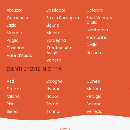
Abruzzo
Basilicata
Calabria
Campania
Emilia Romagna
Friuli Venezia
Giulia
Lazio
Liguria
Lombardia
Marche
Molise
Piemonte
Puglia
Sardegna
Sicilia
Toscana
Trentino Alto
Adige
Umbria
Valle d’Aosta
Veneto
EVENTI E FESTE IN CITTÀ
Asti
Bologna
Cuneo
Firenze
Livorno
Matera
Milano
Napoli
Perugia
Pisa
Roma
Salerno
Siena
Torino
Venezia