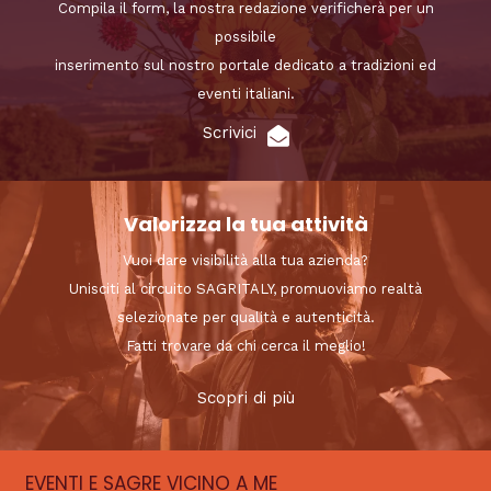
Compila il form, la nostra redazione verificherà per un
possibile
inserimento sul nostro portale dedicato a tradizioni ed
eventi italiani.
Scrivici
Valorizza la tua attività
Vuoi dare visibilità alla tua azienda?
Unisciti al circuito SAGRITALY, promuoviamo realtà
selezionate per qualità e autenticità.
Fatti trovare da chi cerca il meglio!
Scopri di più
EVENTI E SAGRE VICINO A ME