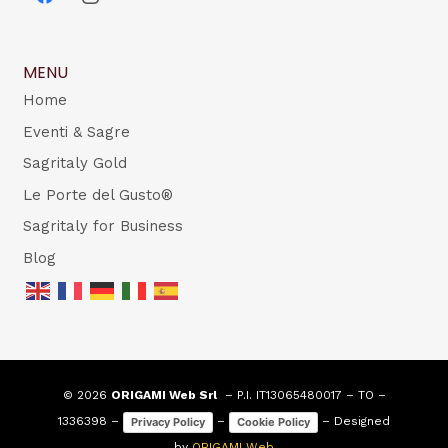
MENU
Home
Eventi & Sagre
Sagritaly Gold
Le Porte del Gusto®
Sagritaly for Business
Blog
© 2026
ORIGAMI Web Srl
– P.I. IT13065480017 – TO –
1336398 –
–
– Designed
Privacy Policy
Cookie Policy
by
ORIGAMI Web