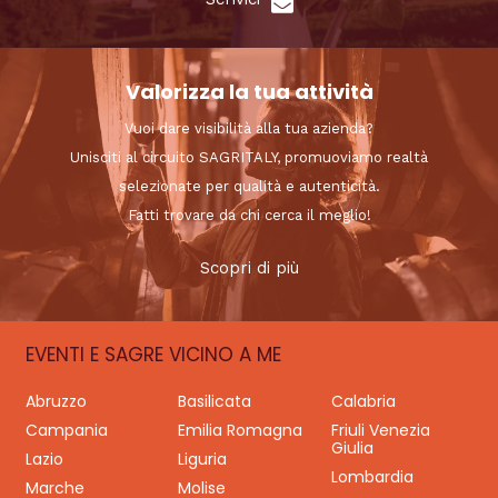
Valorizza la tua attività
Vuoi dare visibilità alla tua azienda?
Unisciti al circuito SAGRITALY, promuoviamo realtà
selezionate per qualità e autenticità.
Fatti trovare da chi cerca il meglio!
Scopri di più
EVENTI E SAGRE VICINO A ME
Abruzzo
Basilicata
Calabria
Campania
Emilia Romagna
Friuli Venezia
Giulia
Lazio
Liguria
Lombardia
Marche
Molise