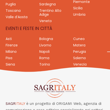
Piemonte
Puglia
Sardegna
Sicilia
Toscana
Trentino Alto
Adige
Umbria
Valle d’Aosta
Veneto
EVENTI E FESTE IN CITTÀ
Asti
Bologna
Cuneo
Firenze
Livorno
Matera
Milano
Napoli
Perugia
Pisa
Roma
Salerno
Siena
Torino
Venezia
SAGR
ITALY
è un progetto di ORIGAMI Web, agenzia di