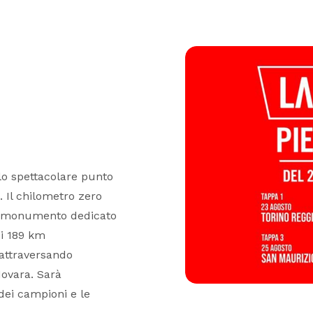
 lo spettacolare punto
 Il chilometro zero
 al monumento dedicato
di 189 km
 attraversando
 Novara. Sarà
dei campioni e le