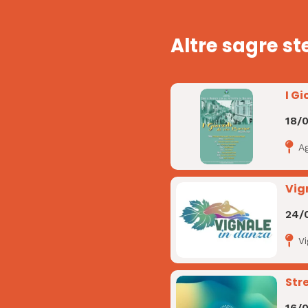
Altre sagre st
I Gi
18/
A
Vig
24/
V
Str
16/