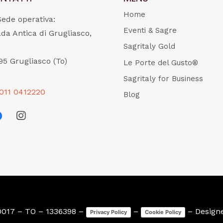
Home
Sede operativa:
Eventi & Sagre
ada Antica di Grugliasco,
Sagritaly Gold
95 Grugliasco (To)
Le Porte del Gusto®
Sagritaly for Business
011 0412220
Blog
0017 – TO – 1336398 –
–
– Design
Privacy Policy
Cookie Policy