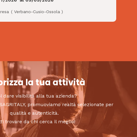
tresa
(
Verbano-Cusio-Ossola
)
rizza la tua attività
i dare visibilità alla tua azienda?
to SAGRITALY, promuoviamo realtà selezionate per
qualità e autenticità.
tti trovare da chi cerca il meglio!