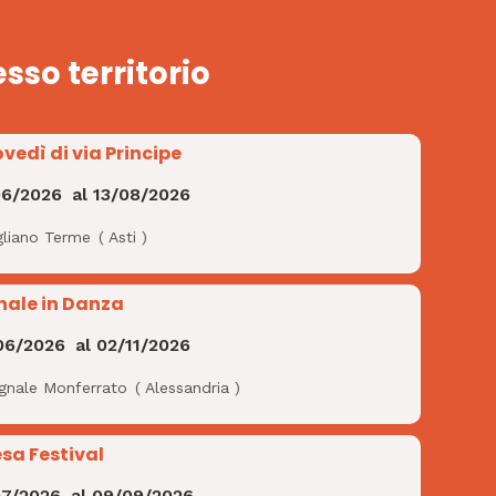
esso territorio
ovedì di via Principe
06/2026
al
13/08/2026
gliano Terme
(
Asti
)
nale in Danza
06/2026
al
02/11/2026
ignale Monferrato
(
Alessandria
)
esa Festival
07/2026
al
09/09/2026