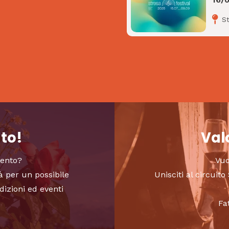
S
nto!
Valo
vento?
Vuo
à per un possibile
Unisciti al circui
dizioni ed eventi
Fa