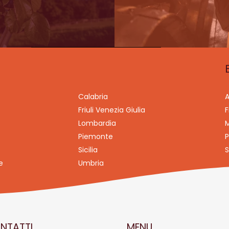
Calabria
A
Friuli Venezia Giulia
F
Lombardia
M
Piemonte
P
Sicilia
S
e
Umbria
NTATTI
MENU