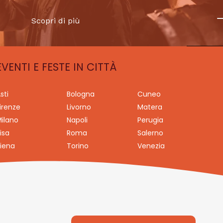
Scopri di più
EVENTI E FESTE IN CITTÀ
sti
Bologna
Cuneo
irenze
Livorno
Matera
ilano
Napoli
Perugia
isa
Roma
Salerno
iena
Torino
Venezia