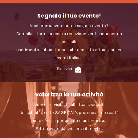
Segnala il tuo evento!
Vuoi promuovere la tua sagra o evento?
Compila il form, la nostra redazione verificherà per un
possibile
inserimento sul nostro portale dedicato a tradizioni ed
eventi italiani.
Scrivici
Valorizza la tua attività
Vuoi dare visibilità alla tua azienda?
Unisciti al circuito SAGRITALY, promuoviamo realtà
selezionate per qualità e autenticità.
Fatti trovare da chi cerca il meglio!