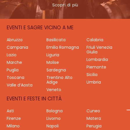
Scopri di più
EVENTI E SAGRE VICINO A ME
Abruzzo
Basilicata
Calabria
Campania
Emilia Romagna
Friuli Venezia
Giulia
Lazio
Liguria
Lombardia
Marche
Molise
Piemonte
Puglia
Sardegna
Sicilia
Toscana
Trentino Alto
Adige
Umbria
Valle d’Aosta
Veneto
EVENTI E FESTE IN CITTÀ
Asti
Bologna
Cuneo
Firenze
Livorno
Matera
Milano
Napoli
Perugia