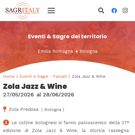
Eventi & Sagre del territorio
Emilia Romagna
●
Bologna
Home
/
Eventi e Sagre - Passati
/ Zola Jazz & Wine
Zola Jazz & Wine
27/05/2026
al
28/06/2026
Zola Predosa
(
Bologna
)
Le colline bolognesi si fanno palcoscenico della 27ª
edizione di Zola Jazz & Wine, la storica rassegna