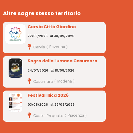
Altre sagre stesso territorio
Cervia Città Giardino
22/05/2026
al
30/09/2026
Cervia
(
Ravenna
)
Sagra della Lumaca Casumaro
24/07/2026
al
10/08/2026
Casumaro
(
Modena
)
Festival Illica 2026
03/08/2026
al
22/08/2026
Castell'Arquato
(
Piacenza
)