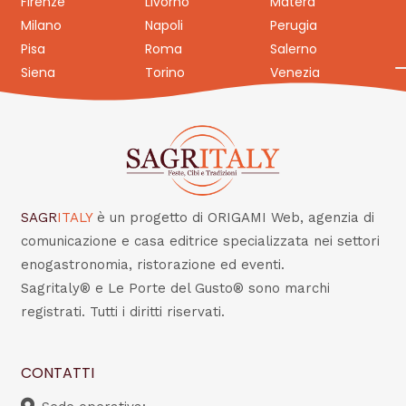
Firenze
Livorno
Matera
Milano
Napoli
Perugia
Pisa
Roma
Salerno
Siena
Torino
Venezia
SAGR
ITALY
è un progetto di ORIGAMI Web, agenzia di
comunicazione e casa editrice specializzata nei settori
enogastronomia, ristorazione ed eventi.
Sagritaly® e Le Porte del Gusto® sono marchi
registrati. Tutti i diritti riservati.
CONTATTI