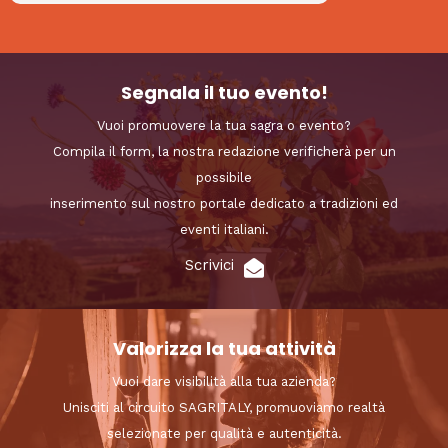
Segnala il tuo evento!
Vuoi promuovere la tua sagra o evento?
Compila il form, la nostra redazione verificherà per un
possibile
inserimento sul nostro portale dedicato a tradizioni ed
eventi italiani.
Scrivici
Valorizza la tua attività
Vuoi dare visibilità alla tua azienda?
Unisciti al circuito SAGRITALY, promuoviamo realtà
selezionate per qualità e autenticità.