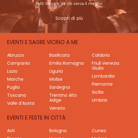
Fatti trovare da chi cerca il meglio!
Scopri di più
EVENTI E SAGRE VICINO A ME
Abruzzo
Basilicata
Calabria
Campania
Emilia Romagna
Friuli Venezia
Giulia
Lazio
Liguria
Lombardia
Marche
Molise
Piemonte
Puglia
Sardegna
Sicilia
Toscana
Trentino Alto
Adige
Umbria
Valle d’Aosta
Veneto
EVENTI E FESTE IN CITTÀ
Asti
Bologna
Cuneo