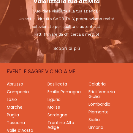
Valorizza la tua attività
Vuoi dare visibilità alla tua azienda?
Unisciti al circuito SAGRITALY, promuoviamo realtà
selezionate per qualità e autenticità.
Fatti trovare da chi cerca il meglio!
Scopri di più
EVENTI E SAGRE VICINO A ME
Abruzzo
Basilicata
Calabria
Campania
Emilia Romagna
Friuli Venezia
Giulia
Lazio
Liguria
Lombardia
Marche
Molise
Piemonte
Puglia
Sardegna
Sicilia
Toscana
Trentino Alto
Adige
Umbria
Valle d’Aosta