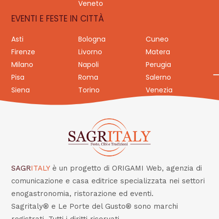
Veneto
EVENTI E FESTE IN CITTÀ
Asti
Bologna
Cuneo
Firenze
Livorno
Matera
Milano
Napoli
Perugia
Pisa
Roma
Salerno
Siena
Torino
Venezia
SAGR
ITALY
è un progetto di ORIGAMI Web, agenzia di
comunicazione e casa editrice specializzata nei settori
enogastronomia, ristorazione ed eventi.
Sagritaly® e Le Porte del Gusto® sono marchi