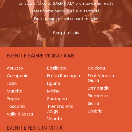
Unisciti al circuito SAGRITALY, promuoviamo realtà
selezionate per qualità e autenticità.
Fatti trovare da chi cerca il meglio!
Scopri di più
EVENTI E SAGRE VICINO A ME
Abruzzo
Basilicata
Calabria
Campania
Emilia Romagna
Friuli Venezia
Giulia
Lazio
Liguria
Lombardia
Marche
Molise
Piemonte
Puglia
Sardegna
Sicilia
Toscana
Trentino Alto
Adige
Umbria
Valle d’Aosta
Veneto
EVENTI E FESTE IN CITTÀ