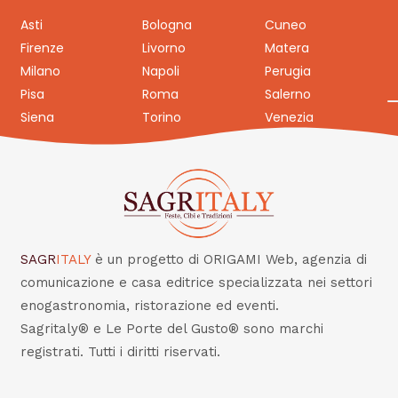
Asti
Bologna
Cuneo
Firenze
Livorno
Matera
Milano
Napoli
Perugia
Pisa
Roma
Salerno
Siena
Torino
Venezia
SAGR
ITALY
è un progetto di ORIGAMI Web, agenzia di
comunicazione e casa editrice specializzata nei settori
enogastronomia, ristorazione ed eventi.
Sagritaly® e Le Porte del Gusto® sono marchi
registrati. Tutti i diritti riservati.