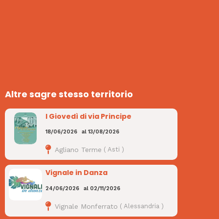
Altre sagre stesso territorio
I Giovedì di via Principe
18/06/2026
al
13/08/2026
Agliano Terme
(
Asti
)
Vignale in Danza
24/06/2026
al
02/11/2026
Vignale Monferrato
(
Alessandria
)