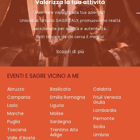
Valorizza la tua attività
Vuoi dare visibilità alla tua azienda?
Unisciti al circuito SAGRITALY, promuoviamo realtà
selezionate per qualità e autenticità.
Fatti trovare da chi cerca il meglio!
Scopri di più
EVENTI E SAGRE VICINO A ME
Abruzzo
Basilicata
Calabria
Campania
Emilia Romagna
Friuli Venezia
Giulia
Lazio
Liguria
Lombardia
Marche
Molise
Piemonte
Puglia
Sardegna
Sicilia
Toscana
Trentino Alto
Adige
Umbria
Valle d’Aosta