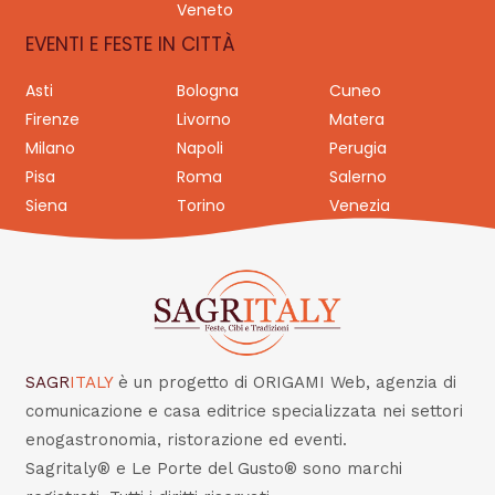
Veneto
EVENTI E FESTE IN CITTÀ
Asti
Bologna
Cuneo
Firenze
Livorno
Matera
Milano
Napoli
Perugia
Pisa
Roma
Salerno
Siena
Torino
Venezia
SAGR
ITALY
è un progetto di ORIGAMI Web, agenzia di
comunicazione e casa editrice specializzata nei settori
enogastronomia, ristorazione ed eventi.
Sagritaly® e Le Porte del Gusto® sono marchi