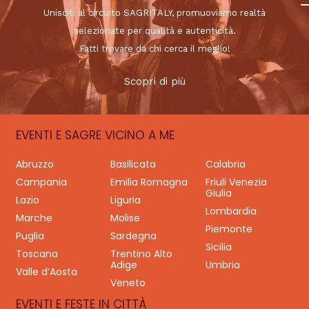
Unisciti al circuito SAGRITALY, promuoviamo realtà
selezionate per qualità e autenticità.
Fatti trovare da chi cerca il meglio!
Scopri di più
EVENTI E SAGRE VICINO A ME
Abruzzo
Basilicata
Calabria
Campania
Emilia Romagna
Friuli Venezia
Giulia
Lazio
Liguria
Lombardia
Marche
Molise
Piemonte
Puglia
Sardegna
Sicilia
Toscana
Trentino Alto
Adige
Umbria
Valle d’Aosta
Veneto
EVENTI E FESTE IN CITTÀ