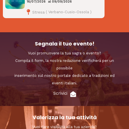
16/07/2026
al
09/09/2026
Stresa
(
Verbano-Cusio-Ossola
)
Segnala il tuo evento!
Vuoi promuovere la tua sagra o evento?
Compila il form, la nostra redazione verificherà per un
possibile
inserimento sul nostro portale dedicato a tradizioni ed
eventi italiani.
Scrivici
Valorizza la tua attività
Vuoi dare visibilità alla tua azienda?