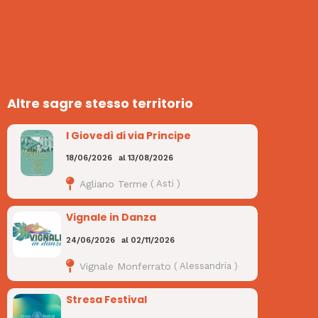
Altre sagre stesso territorio
I Giovedì di via Principe
18/06/2026
al
13/08/2026
Agliano Terme
(
Asti
)
Vignale in Danza
24/06/2026
al
02/11/2026
Vignale Monferrato
(
Alessandria
)
Stresa Festival