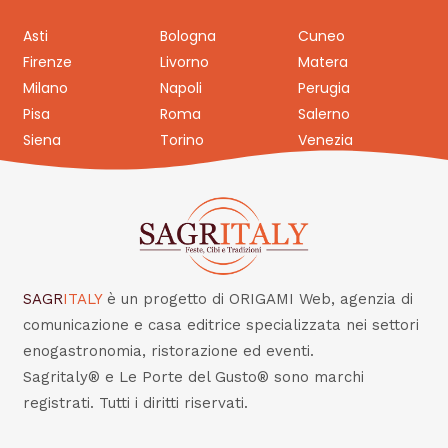
Asti
Bologna
Cuneo
Firenze
Livorno
Matera
Milano
Napoli
Perugia
Pisa
Roma
Salerno
Siena
Torino
Venezia
SAGR
ITALY
è un progetto di ORIGAMI Web, agenzia di
comunicazione e casa editrice specializzata nei settori
enogastronomia, ristorazione ed eventi.
Sagritaly® e Le Porte del Gusto® sono marchi
registrati. Tutti i diritti riservati.