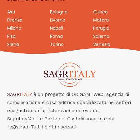
Asti
Bologna
Cuneo
Firenze
Livorno
Matera
Milano
Napoli
Perugia
Pisa
Roma
Salerno
Siena
Torino
Venezia
SAGR
ITALY
è un progetto di ORIGAMI Web, agenzia di
comunicazione e casa editrice specializzata nei settori
enogastronomia, ristorazione ed eventi.
Sagritaly® e Le Porte del Gusto® sono marchi
registrati. Tutti i diritti riservati.