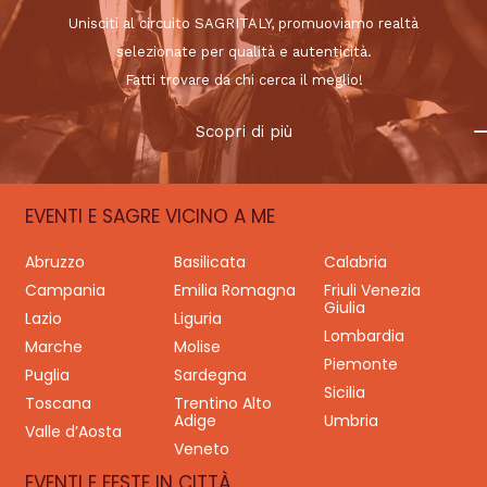
Unisciti al circuito SAGRITALY, promuoviamo realtà
selezionate per qualità e autenticità.
Fatti trovare da chi cerca il meglio!
Scopri di più
EVENTI E SAGRE VICINO A ME
Abruzzo
Basilicata
Calabria
Campania
Emilia Romagna
Friuli Venezia
Giulia
Lazio
Liguria
Lombardia
Marche
Molise
Piemonte
Puglia
Sardegna
Sicilia
Toscana
Trentino Alto
Adige
Umbria
Valle d’Aosta
Veneto
EVENTI E FESTE IN CITTÀ