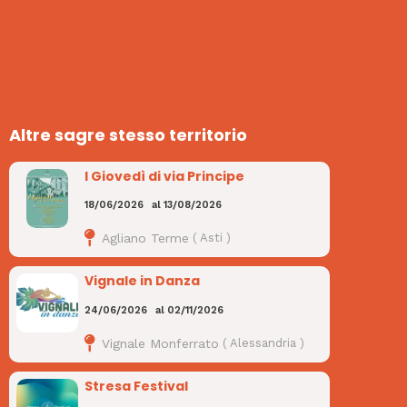
Altre sagre stesso territorio
I Giovedì di via Principe
18/06/2026
al
13/08/2026
Agliano Terme
(
Asti
)
Vignale in Danza
24/06/2026
al
02/11/2026
Vignale Monferrato
(
Alessandria
)
Stresa Festival