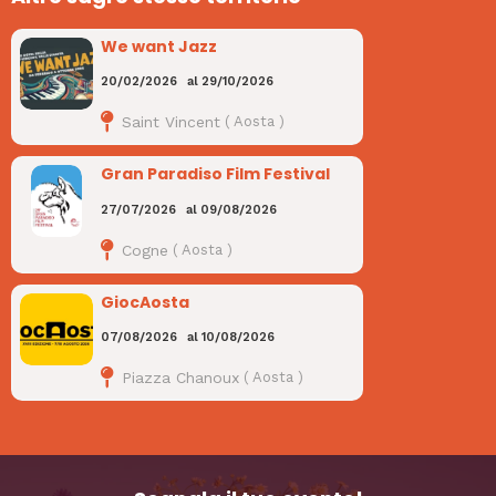
We want Jazz
20/02/2026
al
29/10/2026
Saint Vincent
(
Aosta
)
Gran Paradiso Film Festival
27/07/2026
al
09/08/2026
Cogne
(
Aosta
)
GiocAosta
07/08/2026
al
10/08/2026
Piazza Chanoux
(
Aosta
)