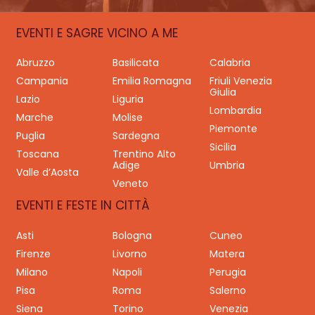
EVENTI E SAGRE VICINO A ME
Abruzzo
Basilicata
Calabria
Campania
Emilia Romagna
Friuli Venezia
Giulia
Lazio
Liguria
Lombardia
Marche
Molise
Piemonte
Puglia
Sardegna
Sicilia
Toscana
Trentino Alto
Adige
Umbria
Valle d’Aosta
Veneto
EVENTI E FESTE IN CITTÀ
Asti
Bologna
Cuneo
Firenze
Livorno
Matera
Milano
Napoli
Perugia
Pisa
Roma
Salerno
Siena
Torino
Venezia