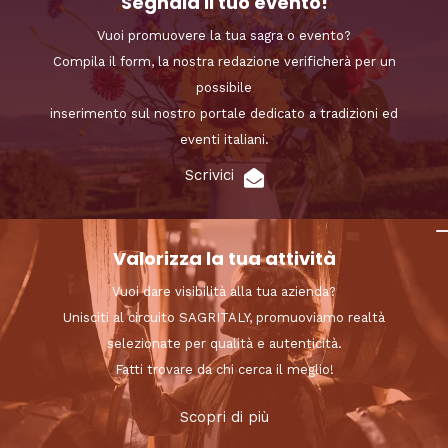
Segnala il tuo evento!
Vuoi promuovere la tua sagra o evento?
Compila il form, la nostra redazione verificherà per un
possibile
inserimento sul nostro portale dedicato a tradizioni ed
eventi italiani.
Scrivici
Valorizza la tua attività
Vuoi dare visibilità alla tua azienda?
Unisciti al circuito SAGRITALY, promuoviamo realtà
selezionate per qualità e autenticità.
Fatti trovare da chi cerca il meglio!
Scopri di più