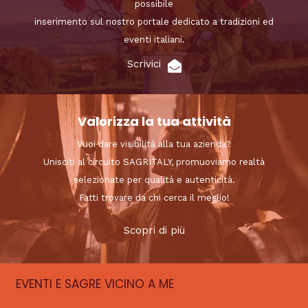
possibile
inserimento sul nostro portale dedicato a tradizioni ed
eventi italiani.
Scrivici
Valorizza la tua attività
Vuoi dare visibilità alla tua azienda?
Unisciti al circuito SAGRITALY, promuoviamo realtà
selezionate per qualità e autenticità.
Fatti trovare da chi cerca il meglio!
Scopri di più
EVENTI E SAGRE VICINO A ME