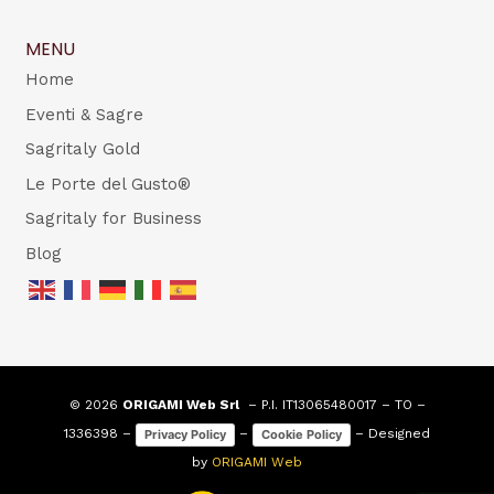
MENU
Home
Eventi & Sagre
Sagritaly Gold
Le Porte del Gusto®
Sagritaly for Business
Blog
© 2026
ORIGAMI Web Srl
– P.I. IT13065480017 – TO –
1336398 –
–
– Designed
Privacy Policy
Cookie Policy
by
ORIGAMI Web