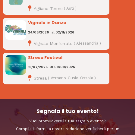
Agliano Terme
(
Asti
)
Vignale in Danza
24/06/2026
al
02/11/2026
Vignale Monferrato
(
Alessandria
)
Stresa Festival
16/07/2026
al
09/09/2026
Stresa
(
Verbano-Cusio-Ossola
)
Segnala il tuo evento!
Vuoi promuovere la tua sagra o evento?
Compila il form, la nostra redazione verificherà per un