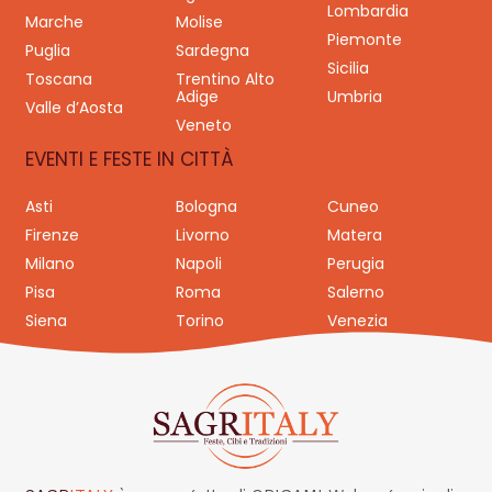
Lombardia
Marche
Molise
Piemonte
Puglia
Sardegna
Sicilia
Toscana
Trentino Alto
Adige
Umbria
Valle d’Aosta
Veneto
EVENTI E FESTE IN CITTÀ
Asti
Bologna
Cuneo
Firenze
Livorno
Matera
Milano
Napoli
Perugia
Pisa
Roma
Salerno
Siena
Torino
Venezia