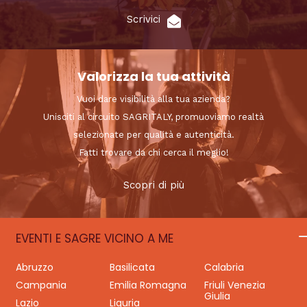
Scrivici
Valorizza la tua attività
Vuoi dare visibilità alla tua azienda?
Unisciti al circuito SAGRITALY, promuoviamo realtà
selezionate per qualità e autenticità.
Fatti trovare da chi cerca il meglio!
Scopri di più
EVENTI E SAGRE VICINO A ME
Abruzzo
Basilicata
Calabria
Campania
Emilia Romagna
Friuli Venezia
Giulia
Lazio
Liguria