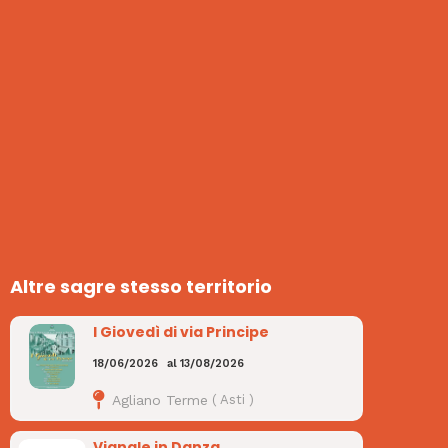
Altre sagre stesso territorio
I Giovedì di via Principe
18/06/2026
al
13/08/2026
Agliano Terme
(
Asti
)
Vignale in Danza