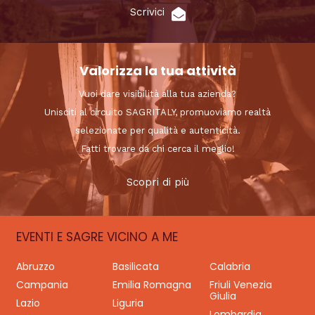
Scrivici
Valorizza la tua attività
Vuoi dare visibilità alla tua azienda?
Unisciti al circuito SAGRITALY, promuoviamo realtà
selezionate per qualità e autenticità.
Fatti trovare da chi cerca il meglio!
Scopri di più
EVENTI E SAGRE VICINO A ME
Abruzzo
Basilicata
Calabria
Campania
Emilia Romagna
Friuli Venezia
Giulia
Lazio
Liguria
Lombardia