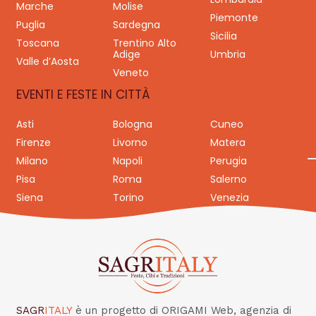
Marche
Molise
Piemonte
Puglia
Sardegna
Sicilia
Toscana
Trentino Alto
Adige
Umbria
Valle d’Aosta
Veneto
EVENTI E FESTE IN CITTÀ
Asti
Bologna
Cuneo
Firenze
Livorno
Matera
Milano
Napoli
Perugia
Pisa
Roma
Salerno
Siena
Torino
Venezia
SAGR
ITALY
è un progetto di ORIGAMI Web, agenzia di