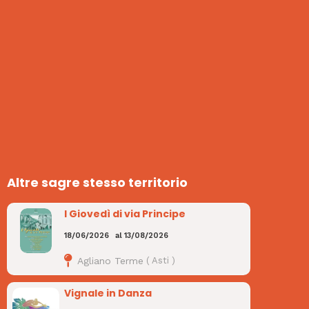
Altre sagre stesso territorio
I Giovedì di via Principe
18/06/2026
al
13/08/2026
Agliano Terme
(
Asti
)
Vignale in Danza