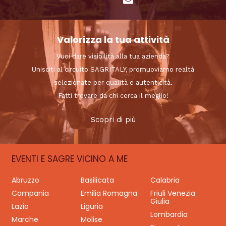
Valorizza la tua attività
Vuoi dare visibilità alla tua azienda?
Unisciti al circuito SAGRITALY, promuoviamo realtà
selezionate per qualità e autenticità.
Fatti trovare da chi cerca il meglio!
Scopri di più
EVENTI E SAGRE VICINO A ME
Abruzzo
Basilicata
Calabria
Campania
Emilia Romagna
Friuli Venezia
Giulia
Lazio
Liguria
Lombardia
Marche
Molise