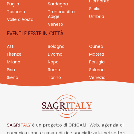
Piemonte
Puglia
Sardegna
Sicilia
Toscana
Trentino Alto
Adige
Umbria
Valle d’Aosta
Veneto
EVENTI E FESTE IN CITTÀ
Asti
Bologna
Cuneo
Firenze
Livorno
Matera
Milano
Napoli
Perugia
Pisa
Roma
Salerno
Siena
Torino
Venezia
SAGR
ITALY
è un progetto di ORIGAMI Web, agenzia di
comunicazione e casa editrice specializzata nei settori