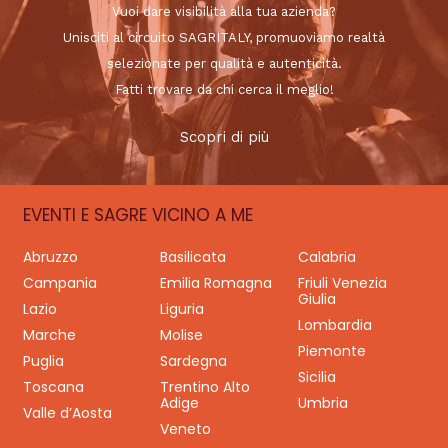
Vuoi dare visibilità alla tua azienda?
Unisciti al circuito SAGRITALY, promuoviamo realtà
selezionate per qualità e autenticità.
Fatti trovare da chi cerca il meglio!
Scopri di più
EVENTI E SAGRE VICINO A ME
Abruzzo
Basilicata
Calabria
Campania
Emilia Romagna
Friuli Venezia
Giulia
Lazio
Liguria
Lombardia
Marche
Molise
Piemonte
Puglia
Sardegna
Sicilia
Toscana
Trentino Alto
Adige
Umbria
Valle d’Aosta
Veneto