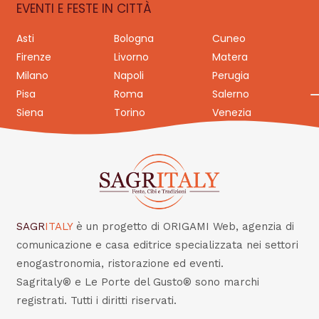
EVENTI E FESTE IN CITTÀ
Asti
Bologna
Cuneo
Firenze
Livorno
Matera
Milano
Napoli
Perugia
Pisa
Roma
Salerno
Siena
Torino
Venezia
SAGR
ITALY
è un progetto di ORIGAMI Web, agenzia di
comunicazione e casa editrice specializzata nei settori
enogastronomia, ristorazione ed eventi.
Sagritaly® e Le Porte del Gusto® sono marchi
registrati. Tutti i diritti riservati.