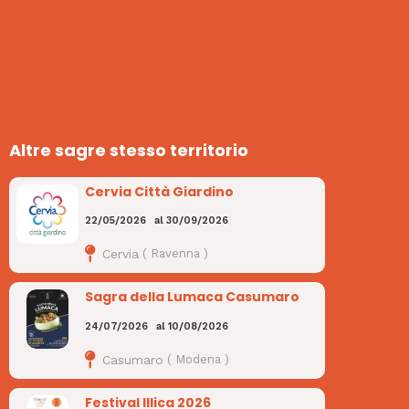
Altre sagre stesso territorio
Cervia Città Giardino
22/05/2026
al
30/09/2026
Cervia
(
Ravenna
)
Sagra della Lumaca Casumaro
24/07/2026
al
10/08/2026
Casumaro
(
Modena
)
Festival Illica 2026