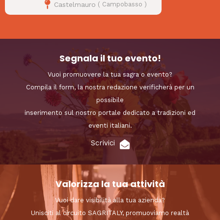
Castelmauro
(
Campobasso
)
Segnala il tuo evento!
Vuoi promuovere la tua sagra o evento?
Compila il form, la nostra redazione verificherà per un
possibile
inserimento sul nostro portale dedicato a tradizioni ed
eventi italiani.
Scrivici
Valorizza la tua attività
Vuoi dare visibilità alla tua azienda?
Unisciti al circuito SAGRITALY, promuoviamo realtà