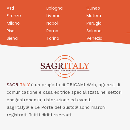
Asti
Bologna
Cuneo
Firenze
Livorno
Matera
Milano
Napoli
Perugia
Pisa
Roma
Salerno
Siena
Torino
Venezia
SAGR
ITALY
è un progetto di ORIGAMI Web, agenzia di
comunicazione e casa editrice specializzata nei settori
enogastronomia, ristorazione ed eventi.
Sagritaly® e Le Porte del Gusto® sono marchi
registrati. Tutti i diritti riservati.