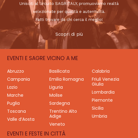
Unisciti al circuito SAGRITALY, promuoviamo realtà
selezionate per qualità e autenticità.
Fatti trovare da chi cerca il meglio!
Scopri di più
EVENTI E SAGRE VICINO A ME
Abruzzo
Basilicata
Calabria
Campania
Emilia Romagna
Friuli Venezia
Giulia
Lazio
Liguria
Lombardia
Marche
Molise
Piemonte
Puglia
Sardegna
Sicilia
Toscana
Trentino Alto
Adige
Umbria
Valle d’Aosta
Veneto
EVENTI E FESTE IN CITTÀ