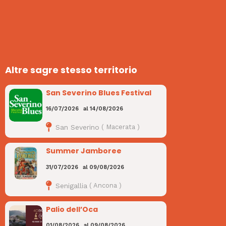
Altre sagre stesso territorio
San Severino Blues Festival
16/07/2026
al
14/08/2026
San Severino
(
Macerata
)
Summer Jamboree
31/07/2026
al
09/08/2026
Senigallia
(
Ancona
)
Palio dell’Oca
01/08/2026
al
09/08/2026