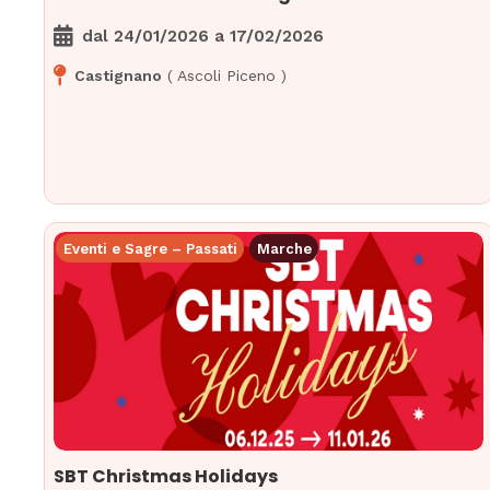
dal
24/01/2026
a
17/02/2026
Castignano
(
Ascoli Piceno
)
Eventi e Sagre – Passati
Marche
SBT Christmas Holidays