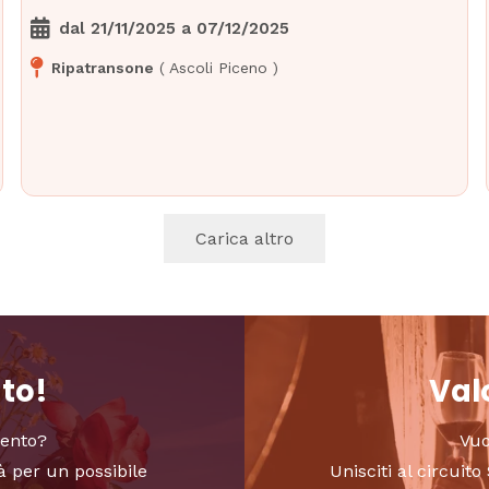
dal
21/11/2025
a
07/12/2025
Ripatransone
(
Ascoli Piceno
)
Carica altro
nto!
Valo
vento?
Vuo
à per un possibile
Unisciti al circui