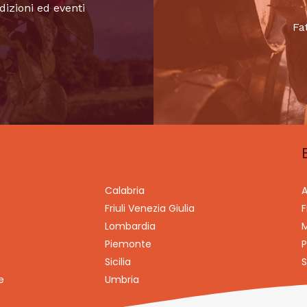
dizioni ed eventi
Fa
Calabria
A
Friuli Venezia Giulia
F
Lombardia
M
Piemonte
P
Sicilia
S
e
Umbria