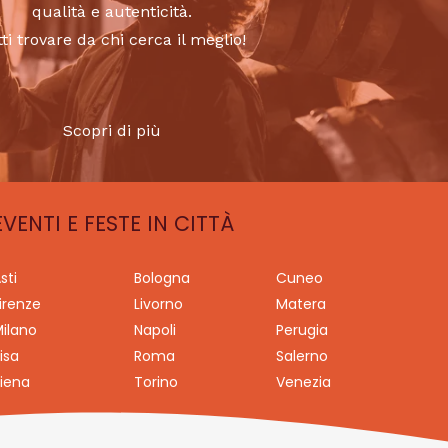
qualità e autenticità.
tti trovare da chi cerca il meglio!
Scopri di più
EVENTI E FESTE IN CITTÀ
sti
Bologna
Cuneo
irenze
Livorno
Matera
ilano
Napoli
Perugia
isa
Roma
Salerno
iena
Torino
Venezia