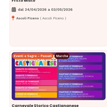
Fritto Misto
dal
24/04/2026
a
03/05/2026
Ascoli Piceno
(
Ascoli Piceno
)
Eventi e Sagre – Passati
Marche
Carnevale Storico Castignanese