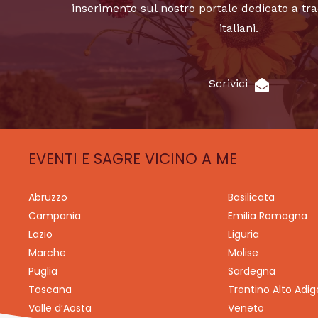
inserimento sul nostro portale dedicato a tra
italiani.
Scrivici
EVENTI E SAGRE VICINO A ME
Abruzzo
Basilicata
Campania
Emilia Romagna
Lazio
Liguria
Marche
Molise
Puglia
Sardegna
Toscana
Trentino Alto Adig
Valle d’Aosta
Veneto