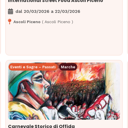
International Street Food Ascoli Piceno
dal
20/03/2026
a
22/03/2026
Ascoli Piceno
(
Ascoli Piceno
)
Eventi e Sagre – Passati
Marche
Carnevale Storico di Offida