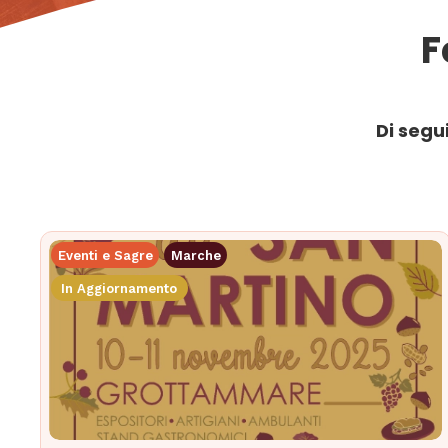
F
Di segu
Eventi e Sagre
Marche
In Aggiornamento