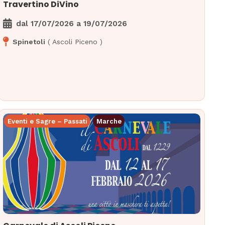
Travertino DiVino
dal
17/07/2026
a
19/07/2026
Spinetoli
(
Ascoli Piceno
)
Eventi e Sagre – Passati
Marche