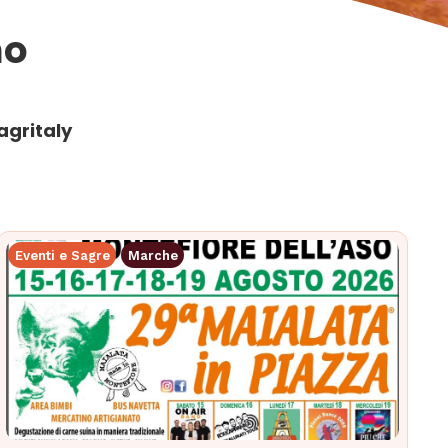
no
agritaly
Eventi e Sagre
Marche