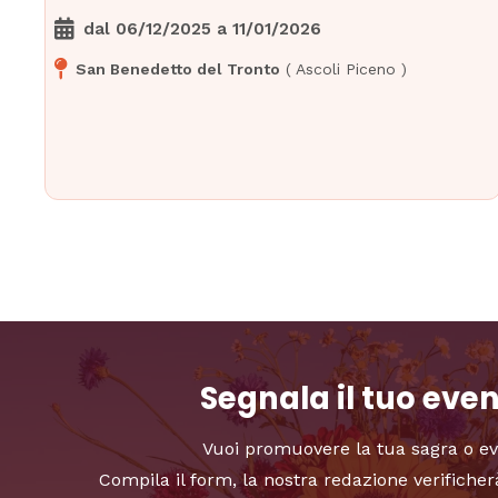
dal
06/12/2025
a
11/01/2026
San Benedetto del Tronto
(
Ascoli Piceno
)
Segnala il tuo eve
Vuoi promuovere la tua sagra o e
Compila il form, la nostra redazione verificher