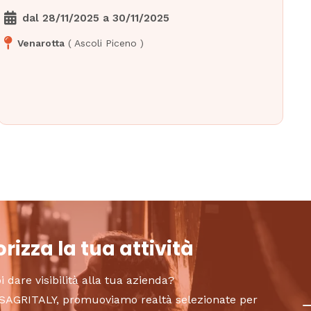
dal
28/11/2025
a
30/11/2025
Venarotta
(
Ascoli Piceno
)
rizza la tua attività
i dare visibilità alla tua azienda?
to SAGRITALY, promuoviamo realtà selezionate per