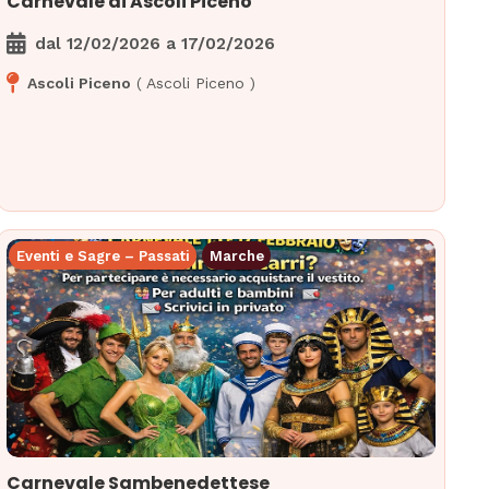
Carnevale di Ascoli Piceno
dal
12/02/2026
a
17/02/2026
Ascoli Piceno
(
Ascoli Piceno
)
Eventi e Sagre – Passati
Marche
Carnevale Sambenedettese