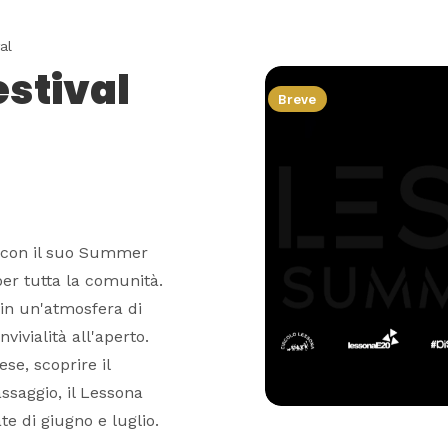
al
stival
Breve
a con il suo Summer
per tutta la comunità.
in un'atmosfera di
vivialità all'aperto.
se, scoprire il
assaggio, il Lessona
e di giugno e luglio.