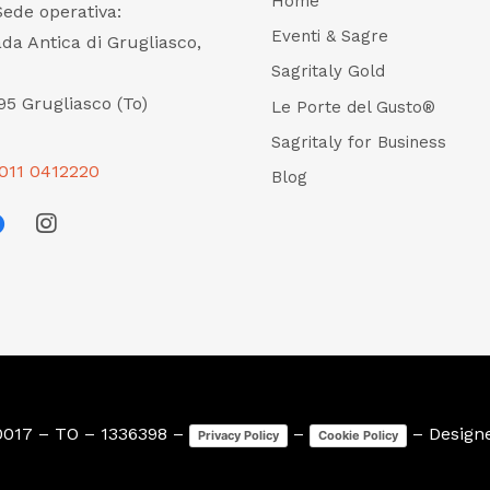
Home
Sede operativa:
Eventi & Sagre
ada Antica di Grugliasco,
Sagritaly Gold
95 Grugliasco (To)
Le Porte del Gusto®
Sagritaly for Business
011 0412220
Blog
0017 – TO – 1336398 –
–
– Design
Privacy Policy
Cookie Policy