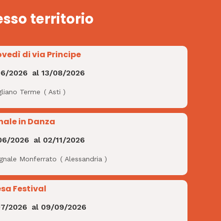
esso territorio
ovedì di via Principe
06/2026
al
13/08/2026
gliano Terme
(
Asti
)
nale in Danza
06/2026
al
02/11/2026
ignale Monferrato
(
Alessandria
)
esa Festival
07/2026
al
09/09/2026