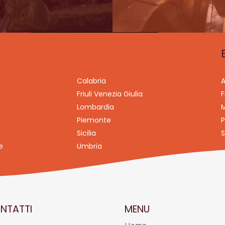
Calabria
A
Friuli Venezia Giulia
F
Lombardia
M
Piemonte
P
Sicilia
S
e
Umbria
NTATTI
MENU