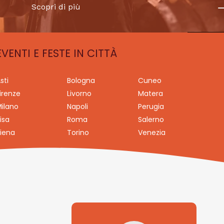
Scopri di più
EVENTI E FESTE IN CITTÀ
sti
Bologna
Cuneo
irenze
Livorno
Matera
ilano
Napoli
Perugia
isa
Roma
Salerno
iena
Torino
Venezia