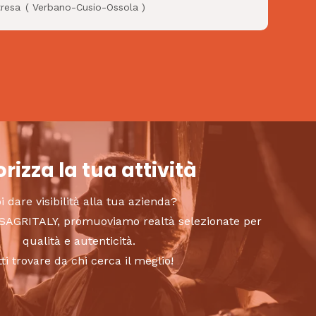
tresa
(
Verbano-Cusio-Ossola
)
rizza la tua attività
i dare visibilità alla tua azienda?
to SAGRITALY, promuoviamo realtà selezionate per
qualità e autenticità.
tti trovare da chi cerca il meglio!