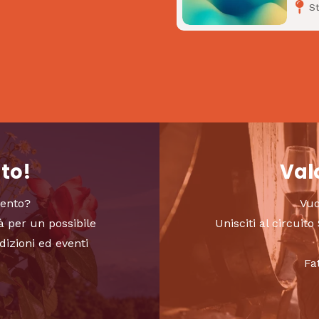
S
nto!
Valo
vento?
Vuo
à per un possibile
Unisciti al circui
dizioni ed eventi
Fa