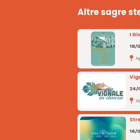
Altre sagre st
I Gi
18/
A
Vig
24/
V
Str
16/