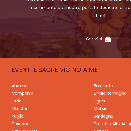
inserimento sul nostro portale dedicato a tra
italiani.
Scrivici
EVENTI E SAGRE VICINO A ME
Abruzzo
Basilicata
Campania
Emilia Romagna
Lazio
Liguria
Marche
Molise
Puglia
Sardegna
Toscana
Trentino Alto Adig