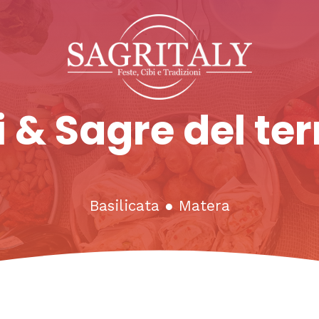
 & Sagre del ter
Basilicata
●
Matera