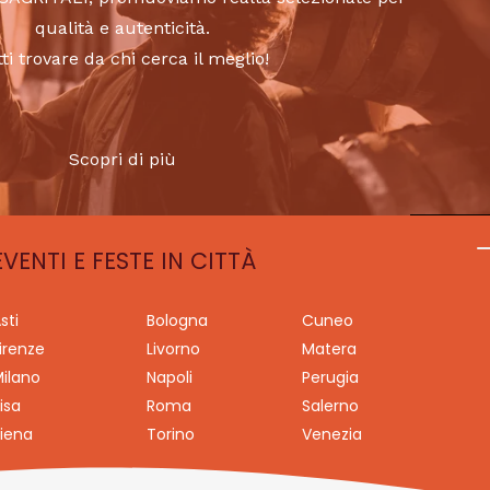
qualità e autenticità.
tti trovare da chi cerca il meglio!
Scopri di più
EVENTI E FESTE IN CITTÀ
sti
Bologna
Cuneo
irenze
Livorno
Matera
ilano
Napoli
Perugia
isa
Roma
Salerno
iena
Torino
Venezia