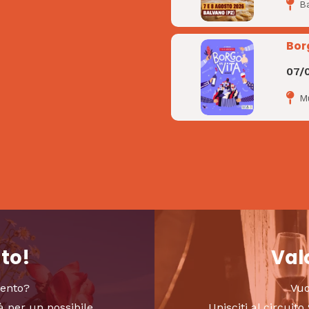
B
Bor
07/
M
nto!
Valo
vento?
Vuo
à per un possibile
Unisciti al circui