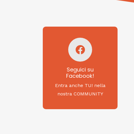
Seguici su
Facebook!
SAGRITALY
Seguici su
Facebook!
Feste, cibi e tradizioni
da Nord a Sud...
Entra anche TU! nella
nostra COMMUNITY