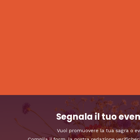
Segnala il tuo eve
Vuoi promuovere la tua sagra o e
Compila il form, la nostra redazione verificher