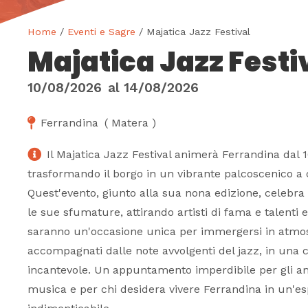
Home
/
Eventi e Sagre
/ Majatica Jazz Festival
Majatica Jazz Festi
10/08/2026
al
14/08/2026
Ferrandina
(
Matera
)
Il Majatica Jazz Festival animerà Ferrandina dal 1
trasformando il borgo in un vibrante palcoscenico a c
Quest'evento, giunto alla sua nona edizione, celebra 
le sue sfumature, attirando artisti di fama e talenti 
saranno un'occasione unica per immergersi in atmos
accompagnati dalle note avvolgenti del jazz, in una c
incantevole. Un appuntamento imperdibile per gli a
musica e per chi desidera vivere Ferrandina in un'e