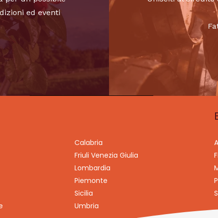
dizioni ed eventi
Fa
Calabria
A
Friuli Venezia Giulia
F
Lombardia
M
Piemonte
P
Sicilia
S
e
Umbria