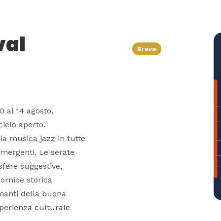
val
Breve
0 al 14 agosto,
ielo aperto.
la musica jazz in tutte
emergenti. Le serate
fere suggestive,
ornice storica
manti della buona
sperienza culturale