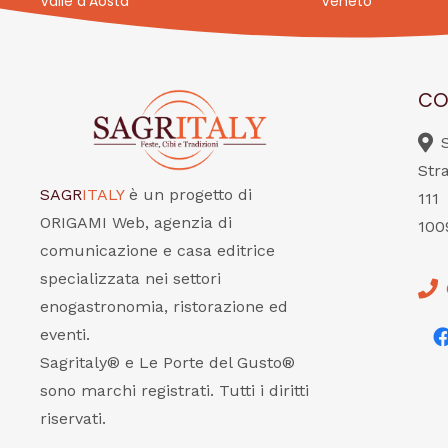
Valle d’Aosta
Veneto
CO
Str
SAGR
ITALY
è un progetto di
111
ORIGAMI Web, agenzia di
100
comunicazione e casa editrice
specializzata nei settori
enogastronomia, ristorazione ed
eventi.
Sagritaly® e Le Porte del Gusto®
sono marchi registrati. Tutti i diritti
riservati.