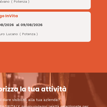
alvano
(
Potenza
)
go InVita
08/2026
al
09/08/2026
uro Lucano
(
Potenza
)
rizza la tua attività
i dare visibilità alla tua azienda?
to SAGRITALY, promuoviamo realtà selezionate per