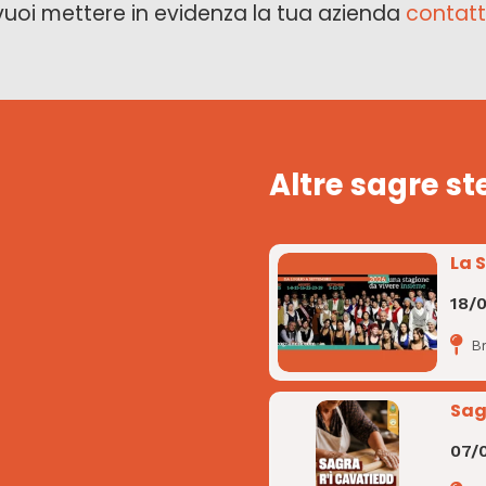
vuoi mettere in evidenza la tua azienda
contatt
Altre sagre st
La 
18/
B
Sag
07/