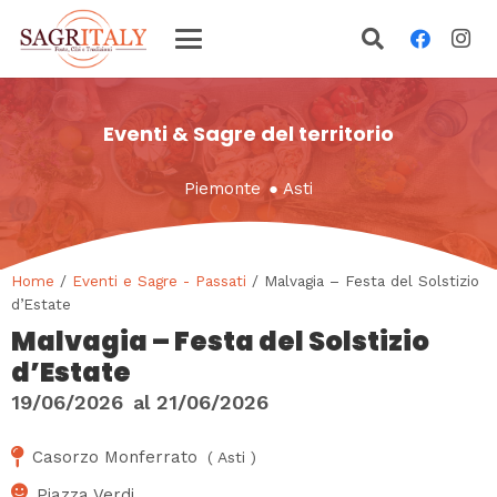
Eventi & Sagre del territorio
Piemonte
●
Asti
Home
/
Eventi e Sagre - Passati
/ Malvagia – Festa del Solstizio
d’Estate
Malvagia – Festa del Solstizio
d’Estate
19/06/2026
al
21/06/2026
Casorzo Monferrato
(
Asti
)
Piazza Verdi