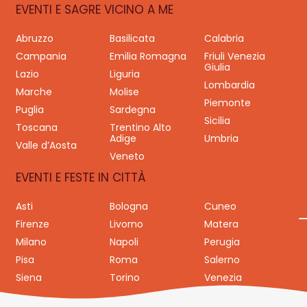
EVENTI E SAGRE VICINO A ME
Abruzzo
Basilicata
Calabria
Campania
Emilia Romagna
Friuli Venezia
Giulia
Lazio
Liguria
Lombardia
Marche
Molise
Piemonte
Puglia
Sardegna
Sicilia
Toscana
Trentino Alto
Adige
Umbria
Valle d’Aosta
Veneto
EVENTI E FESTE IN CITTÀ
Asti
Bologna
Cuneo
Firenze
Livorno
Matera
Milano
Napoli
Perugia
Pisa
Roma
Salerno
Siena
Torino
Venezia