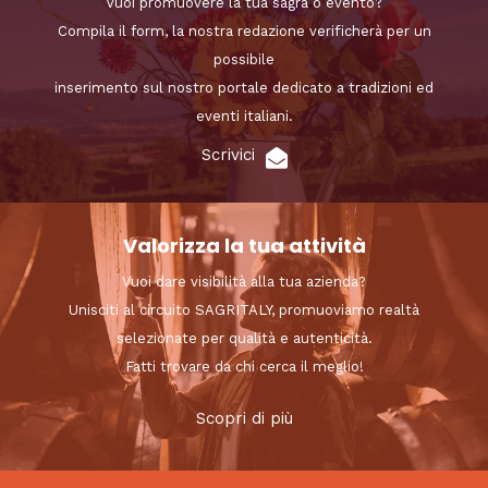
Vuoi promuovere la tua sagra o evento?
Compila il form, la nostra redazione verificherà per un
possibile
inserimento sul nostro portale dedicato a tradizioni ed
eventi italiani.
Scrivici
Valorizza la tua attività
Vuoi dare visibilità alla tua azienda?
Unisciti al circuito SAGRITALY, promuoviamo realtà
selezionate per qualità e autenticità.
Fatti trovare da chi cerca il meglio!
Scopri di più