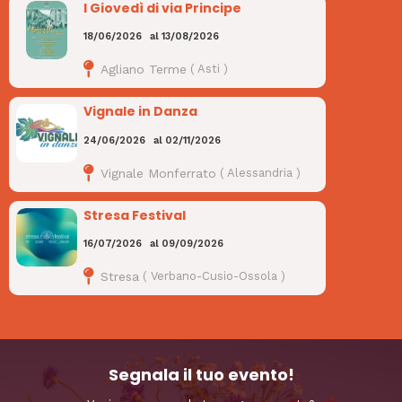
I Giovedì di via Principe
18/06/2026
al
13/08/2026
Agliano Terme
(
Asti
)
Vignale in Danza
24/06/2026
al
02/11/2026
Vignale Monferrato
(
Alessandria
)
Stresa Festival
16/07/2026
al
09/09/2026
Stresa
(
Verbano-Cusio-Ossola
)
Segnala il tuo evento!