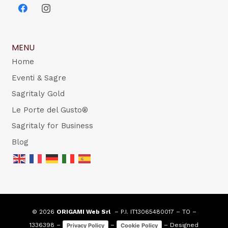
MENU
Home
Eventi & Sagre
Sagritaly Gold
Le Porte del Gusto®
Sagritaly for Business
Blog
© 2026
ORIGAMI Web Srl
– P.I. IT13065480017 – TO –
1336398 –
–
– Designed
Privacy Policy
Cookie Policy