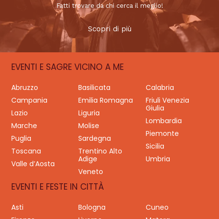
Fatti trovare da chi cerca il meglio!
Scopri di più
EVENTI E SAGRE VICINO A ME
Abruzzo
Basilicata
Calabria
Campania
Emilia Romagna
Friuli Venezia
Giulia
Lazio
Liguria
Lombardia
Marche
Molise
Piemonte
Puglia
Sardegna
Sicilia
Toscana
Trentino Alto
Adige
Umbria
Valle d’Aosta
Veneto
EVENTI E FESTE IN CITTÀ
Asti
Bologna
Cuneo