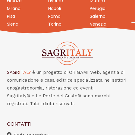
Firenze
Livorno
Matera
Milano
Napoli
Perugia
Pisa
Roma
Salerno
Siena
Torino
Venezia
SAGR
ITALY
è un progetto di ORIGAMI Web, agenzia di
comunicazione e casa editrice specializzata nei settori
enogastronomia, ristorazione ed eventi.
Sagritaly® e Le Porte del Gusto® sono marchi
registrati. Tutti i diritti riservati.
CONTATTI