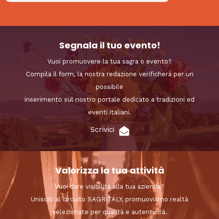
Segnala il tuo evento!
Vuoi promuovere la tua sagra o evento?
Compila il form, la nostra redazione verificherà per un
possibile
inserimento sul nostro portale dedicato a tradizioni ed
eventi italiani.
Scrivici
Valorizza la tua attività
Vuoi dare visibilità alla tua azienda?
Unisciti al circuito SAGRITALY, promuoviamo realtà
selezionate per qualità e autenticità.