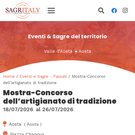
Eventi & Sagre del territorio
Valle d'Aosta
●
Aosta
Home
/
Eventi e Sagre - Passati
/ Mostra-Concorso
dell’artigianato di tradizione
Mostra-Concorso
dell’artigianato di tradizione
18/07/2026
al
26/07/2026
Aosta
(
Aosta
)
Piazza Chanoux