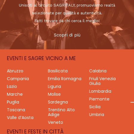
Unisciti al circuito SAGRITALY, promuoviamo realtà
selezionate per qualità e autenticità.
Fatti trovare da chi cerca il meglio!
Scopri di più
EVENTI E SAGRE VICINO A ME
Abruzzo
Basilicata
Calabria
Campania
Emilia Romagna
Friuli Venezia
Giulia
Lazio
Liguria
Lombardia
Marche
Molise
Piemonte
Puglia
Sardegna
Sicilia
Toscana
Trentino Alto
Adige
Umbria
Valle d’Aosta
Veneto
EVENTI E FESTE IN CITTÀ