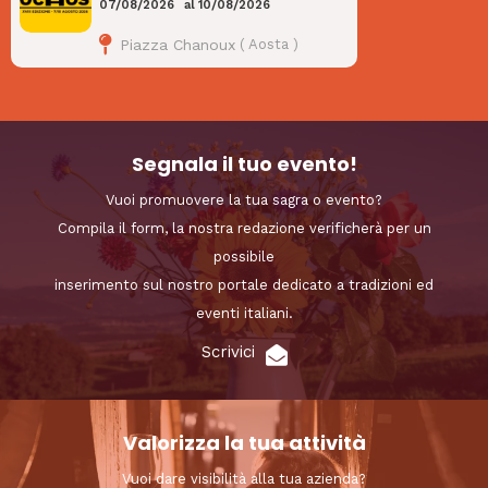
07/08/2026
al
10/08/2026
Piazza Chanoux
(
Aosta
)
Segnala il tuo evento!
Vuoi promuovere la tua sagra o evento?
Compila il form, la nostra redazione verificherà per un
possibile
inserimento sul nostro portale dedicato a tradizioni ed
eventi italiani.
Scrivici
Valorizza la tua attività
Vuoi dare visibilità alla tua azienda?