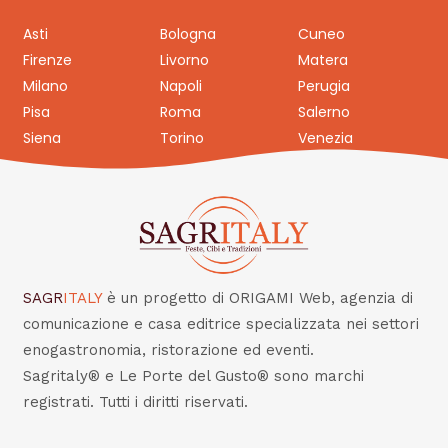
Asti
Bologna
Cuneo
Firenze
Livorno
Matera
Milano
Napoli
Perugia
Pisa
Roma
Salerno
Siena
Torino
Venezia
SAGR
ITALY
è un progetto di ORIGAMI Web, agenzia di
comunicazione e casa editrice specializzata nei settori
enogastronomia, ristorazione ed eventi.
Sagritaly® e Le Porte del Gusto® sono marchi
registrati. Tutti i diritti riservati.