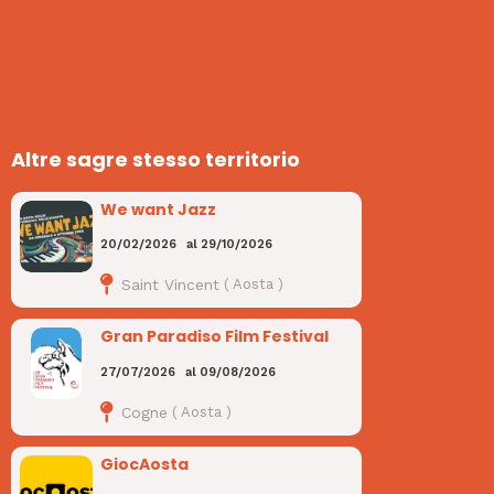
Altre sagre stesso territorio
We want Jazz
20/02/2026
al
29/10/2026
Saint Vincent
(
Aosta
)
Gran Paradiso Film Festival
27/07/2026
al
09/08/2026
Cogne
(
Aosta
)
GiocAosta