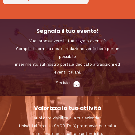
Segnala il tuo evento!
Vuoi promuovere la tua sagra o evento?
Compila il form, la nostra redazione verificherà per un
possibile
inserimento sul nostro portale dedicato a tradizioni ed
eventi italiani.
Scrivici
Valorizza la tua attività
Vuoi dare visibilità alla tua azienda?
Unisciti al circuito SAGRITALY, promuoviamo realtà
selezionate per qualità e autenticità.