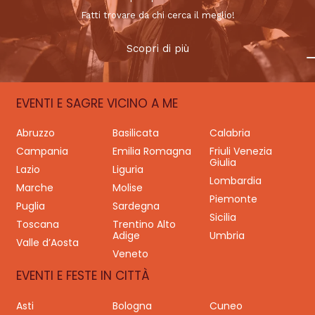
Fatti trovare da chi cerca il meglio!
Scopri di più
EVENTI E SAGRE VICINO A ME
Abruzzo
Basilicata
Calabria
Campania
Emilia Romagna
Friuli Venezia
Giulia
Lazio
Liguria
Lombardia
Marche
Molise
Piemonte
Puglia
Sardegna
Sicilia
Toscana
Trentino Alto
Adige
Umbria
Valle d’Aosta
Veneto
EVENTI E FESTE IN CITTÀ
Asti
Bologna
Cuneo