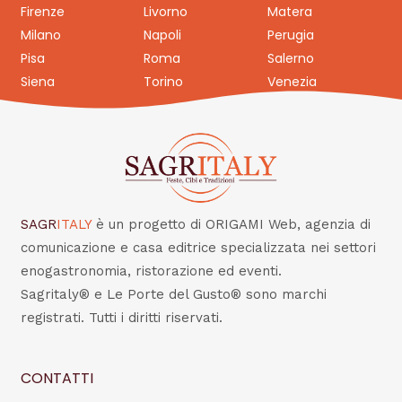
Firenze
Livorno
Matera
Milano
Napoli
Perugia
Pisa
Roma
Salerno
Siena
Torino
Venezia
SAGR
ITALY
è un progetto di ORIGAMI Web, agenzia di
comunicazione e casa editrice specializzata nei settori
enogastronomia, ristorazione ed eventi.
Sagritaly® e Le Porte del Gusto® sono marchi
registrati. Tutti i diritti riservati.
CONTATTI