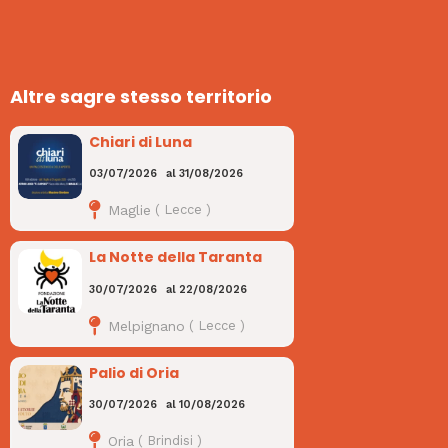
Altre sagre stesso territorio
Chiari di Luna
03/07/2026
al
31/08/2026
Maglie
(
Lecce
)
La Notte della Taranta
30/07/2026
al
22/08/2026
Melpignano
(
Lecce
)
Palio di Oria
30/07/2026
al
10/08/2026
Oria
(
Brindisi
)