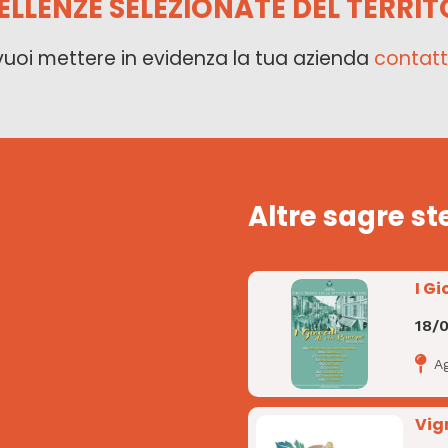
ELLENZE SELEZIONATE DEL TERRIT
vuoi mettere in evidenza la tua azienda
contatt
Altre sagre st
I Gi
18/
A
Vig