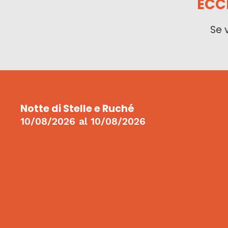
ECC
Se 
Notte di Stelle e Ruché
10/08/2026
al
10/08/2026