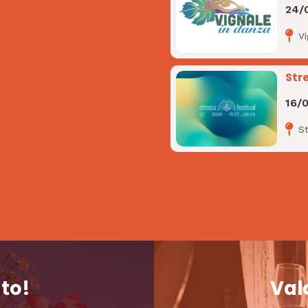
24/
V
Str
16/
S
nto!
Valo