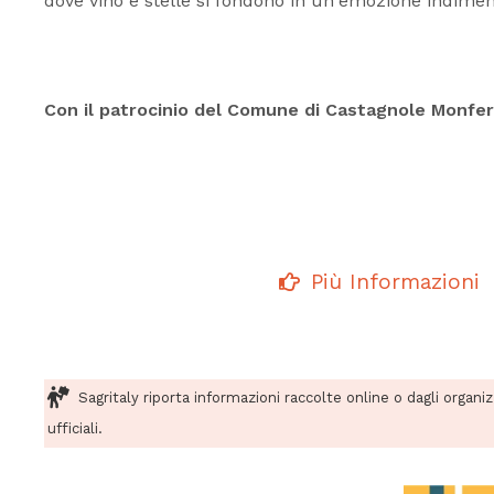
dove vino e stelle si fondono in un'emozione indimen
Con il patrocinio del Comune di Castagnole Monfe
Più Informazioni
Sagritaly riporta informazioni raccolte online o dagli organi
ufficiali.