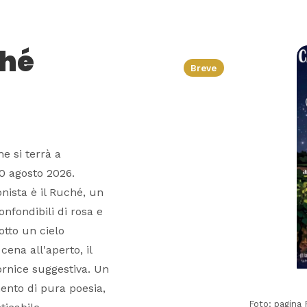
ché
Breve
e si terrà a
10 agosto 2026.
nista è il Ruché, un
nfondibili di rosa e
otto un cielo
cena all'aperto, il
rnice suggestiva. Un
mento di pura poesia,
Foto: pagina