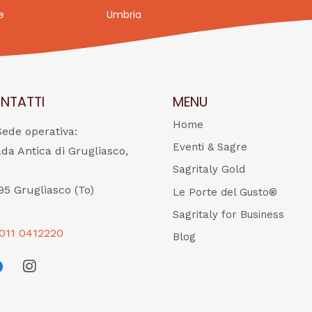
e
Umbria
NTATTI
MENU
Home
Sede operativa:
Eventi & Sagre
ada Antica di Grugliasco,
Sagritaly Gold
95 Grugliasco (To)
Le Porte del Gusto®
Sagritaly for Business
011 0412220
Blog