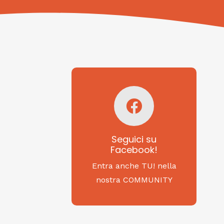
Seguici su
Facebook!
SAGRITALY
Seguici su
Facebook!
Feste, cibi e tradizioni
da Nord a Sud...
Entra anche TU! nella
nostra COMMUNITY