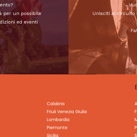
vento?
Vuo
à per un possibile
Unisciti al circui
dizioni ed eventi
Fa
Calabria
A
Friuli Venezia Giulia
F
Lombardia
M
Piemonte
P
Sicilia
S