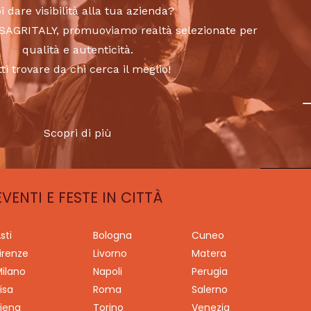
i dare visibilità alla tua azienda?
to SAGRITALY, promuoviamo realtà selezionate per
qualità e autenticità.
tti trovare da chi cerca il meglio!
Scopri di più
EVENTI E FESTE IN CITTÀ
sti
Bologna
Cuneo
irenze
Livorno
Matera
ilano
Napoli
Perugia
isa
Roma
Salerno
iena
Torino
Venezia