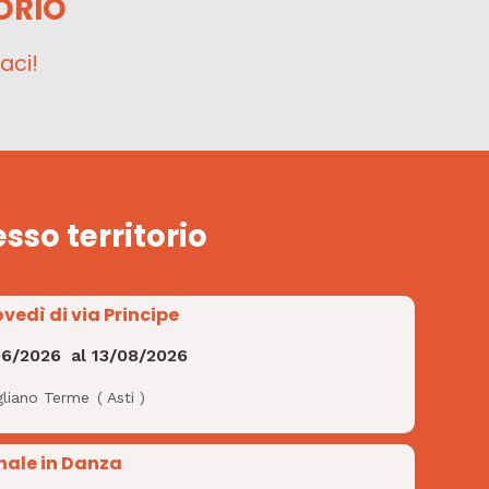
ORIO
aci!
esso territorio
ovedì di via Principe
06/2026
al
13/08/2026
gliano Terme
(
Asti
)
nale in Danza