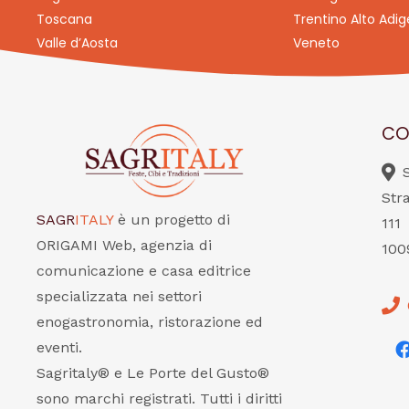
Toscana
Trentino Alto Adig
Valle d’Aosta
Veneto
CO
Str
SAGR
ITALY
è un progetto di
111
ORIGAMI Web, agenzia di
100
comunicazione e casa editrice
specializzata nei settori
enogastronomia, ristorazione ed
eventi.
Sagritaly® e Le Porte del Gusto®
sono marchi registrati. Tutti i diritti