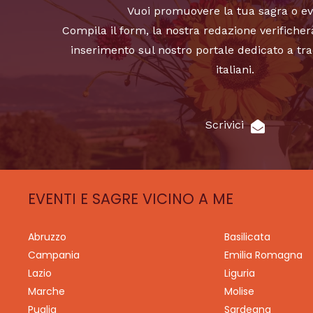
Vuoi promuovere la tua sagra o e
Compila il form, la nostra redazione verificher
inserimento sul nostro portale dedicato a tra
italiani.
Scrivici
EVENTI E SAGRE VICINO A ME
Abruzzo
Basilicata
Campania
Emilia Romagna
Lazio
Liguria
Marche
Molise
Puglia
Sardegna