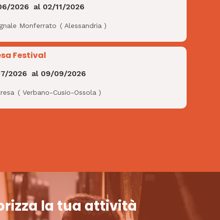
06/2026
al
02/11/2026
ignale Monferrato
(
Alessandria
)
esa Festival
07/2026
al
09/09/2026
tresa
(
Verbano-Cusio-Ossola
)
rizza la tua attività