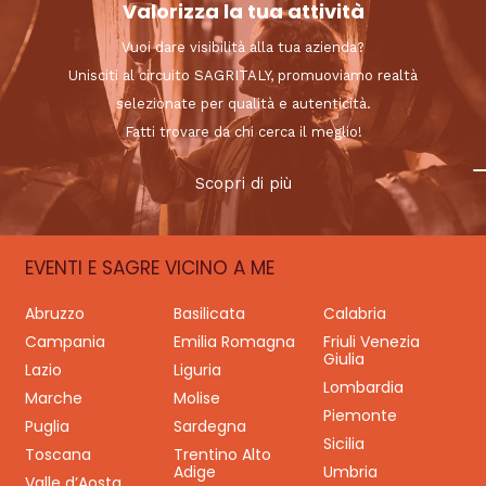
Valorizza la tua attività
Vuoi dare visibilità alla tua azienda?
Unisciti al circuito SAGRITALY, promuoviamo realtà
selezionate per qualità e autenticità.
Fatti trovare da chi cerca il meglio!
Scopri di più
EVENTI E SAGRE VICINO A ME
Abruzzo
Basilicata
Calabria
Campania
Emilia Romagna
Friuli Venezia
Giulia
Lazio
Liguria
Lombardia
Marche
Molise
Piemonte
Puglia
Sardegna
Sicilia
Toscana
Trentino Alto
Adige
Umbria
Valle d’Aosta