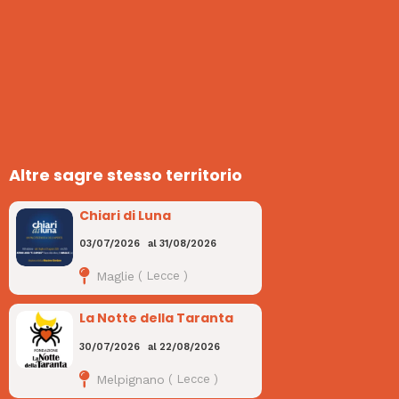
Altre sagre stesso territorio
Chiari di Luna
03/07/2026
al
31/08/2026
Maglie
(
Lecce
)
La Notte della Taranta
30/07/2026
al
22/08/2026
Melpignano
(
Lecce
)