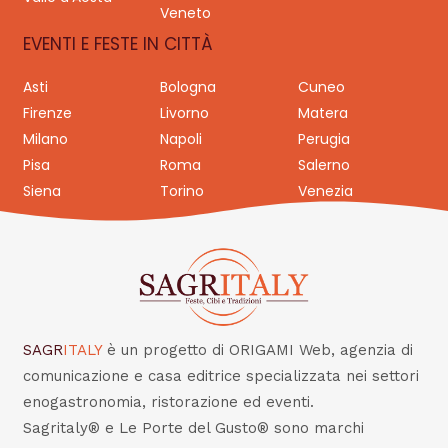
Veneto
EVENTI E FESTE IN CITTÀ
Asti
Bologna
Cuneo
Firenze
Livorno
Matera
Milano
Napoli
Perugia
Pisa
Roma
Salerno
Siena
Torino
Venezia
SAGR
ITALY
è un progetto di ORIGAMI Web, agenzia di
comunicazione e casa editrice specializzata nei settori
enogastronomia, ristorazione ed eventi.
Sagritaly® e Le Porte del Gusto® sono marchi