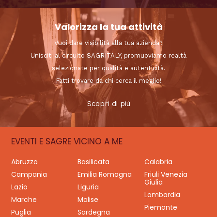
Valorizza la tua attività
Vuoi dare visibilità alla tua azienda?
Unisciti al circuito SAGRITALY, promuoviamo realtà
selezionate per qualità e autenticità.
Fatti trovare da chi cerca il meglio!
Scopri di più
EVENTI E SAGRE VICINO A ME
Abruzzo
Basilicata
Calabria
Campania
Emilia Romagna
Friuli Venezia
Giulia
Lazio
Liguria
Lombardia
Marche
Molise
Piemonte
Puglia
Sardegna