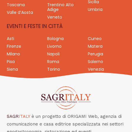
Sicilia
Toscana
Trentino Alto
Adige
Umbria
Valle d’Aosta
Veneto
EVENTI E FESTE IN CITTÀ
Asti
Bologna
Cuneo
Firenze
Livorno
Matera
Milano
Napoli
Perugia
Pisa
Roma
Salerno
Siena
Torino
Venezia
SAGR
ITALY
è un progetto di ORIGAMI Web, agenzia di
comunicazione e casa editrice specializzata nei settori
enogastronomia, ristorazione ed eventi.