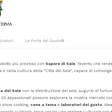
zzatori
Le Porte del Gusto®
odotto più prezioso con
Sapore di Sale
, l’evento che ren
a e nella cultura della “Città del Sale”, capace di coinvolge
a del Sale
con la distribuzione del sale, augurio di fortun
Gli appassionati possono esplorare la mostra mercato con p
no show cooking,
cene a tema
e
laboratori del gusto
, ide
proposta culinaria, trova spazio una sezione culturale con