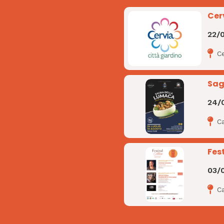
Cer
22/
Ce
Sag
24/
C
Fest
03/
Ca