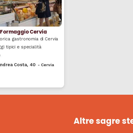
 Formaggio Cervia
orica gastronomia di Cervia
i tipici e specialità
e
Andrea Costa, 40
-
Cervia
Altre sagre st