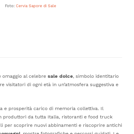
Foto:
Cervia Sapore di Sale
de omaggio al celebre
sale dolce
, simbolo identitario
re visitatori di ogni età in un’atmosfera suggestiva e
a e prosperità carico di memoria collettiva. Il
roduttori da tutta Italia, ristoranti e food truck
ali per scoprire nuovi abbinamenti e riscoprire antichi
convegni
, mostre fotografiche e percorsi guidati. Le