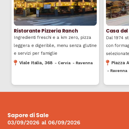
Ristorante Pizzeria Ranch
Casa del
Ingredienti freschi e a km zero, pizza
Dal 1974 st
leggera e digeribile, menu senza glutine
con formagg
e servizi per famiglie
selezionat
Viale Italia, 368
Piazza 
-
Cervia
-
Ravenna
-
Ravenna
Sapore di Sale
03/09/2026
al
06/09/2026