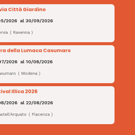
via Città Giardino
05/2026
al
30/09/2026
rvia
(
Ravenna
)
ra della Lumaca Casumaro
07/2026
al
10/08/2026
asumaro
(
Modena
)
ival Illica 2026
08/2026
al
22/08/2026
stell'Arquato
(
Piacenza
)