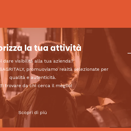
rizza la tua attività
i dare visibilità alla tua azienda?
to SAGRITALY, promuoviamo realtà selezionate per
qualità e autenticità.
tti trovare da chi cerca il meglio!
Scopri di più