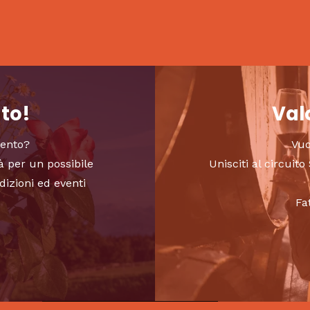
nto!
Valo
vento?
Vuo
à per un possibile
Unisciti al circui
dizioni ed eventi
Fa