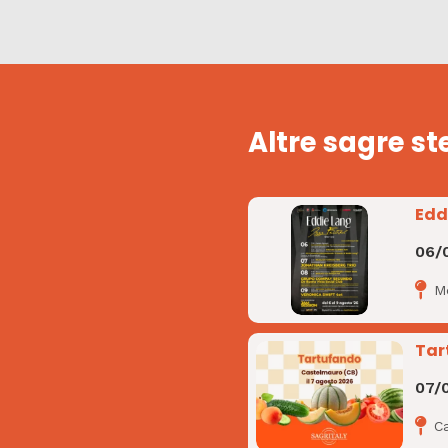
Altre sagre st
Edd
06/
M
Tar
07/
C