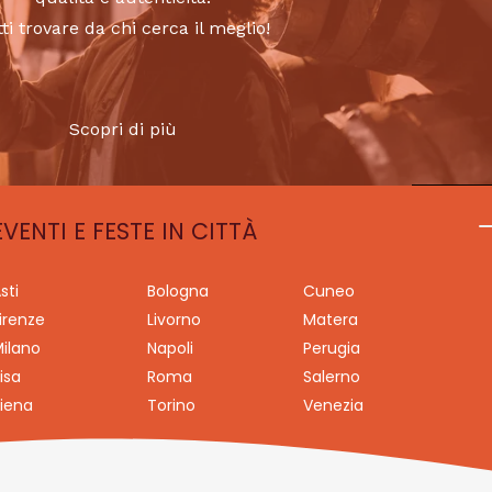
tti trovare da chi cerca il meglio!
Scopri di più
EVENTI E FESTE IN CITTÀ
sti
Bologna
Cuneo
irenze
Livorno
Matera
ilano
Napoli
Perugia
isa
Roma
Salerno
iena
Torino
Venezia