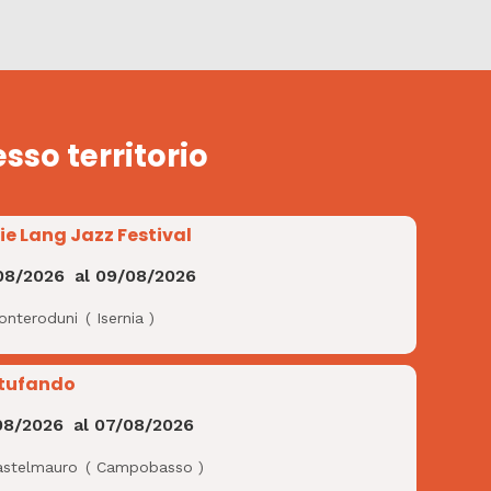
esso territorio
ie Lang Jazz Festival
08/2026
al
09/08/2026
onteroduni
(
Isernia
)
tufando
08/2026
al
07/08/2026
astelmauro
(
Campobasso
)