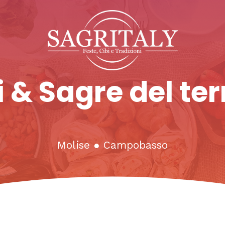
 & Sagre del ter
Molise
●
Campobasso