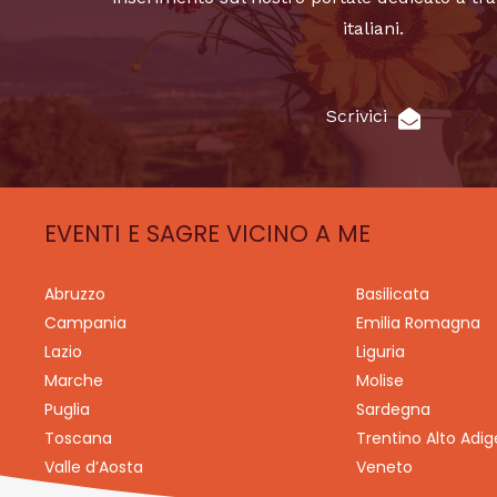
italiani.
Scrivici
EVENTI E SAGRE VICINO A ME
Abruzzo
Basilicata
Campania
Emilia Romagna
Lazio
Liguria
Marche
Molise
Puglia
Sardegna
Toscana
Trentino Alto Adig
Valle d’Aosta
Veneto