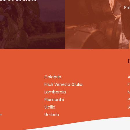
Fa
Calabria
A
Friuli Venezia Giulia
F
Lombardia
M
Piemonte
P
Sicilia
S
e
Umbria