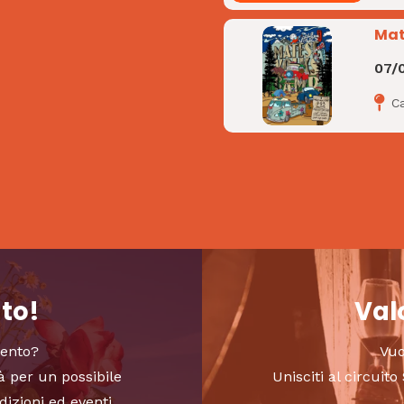
Mat
07/
C
nto!
Valo
vento?
Vuo
à per un possibile
Unisciti al circui
dizioni ed eventi