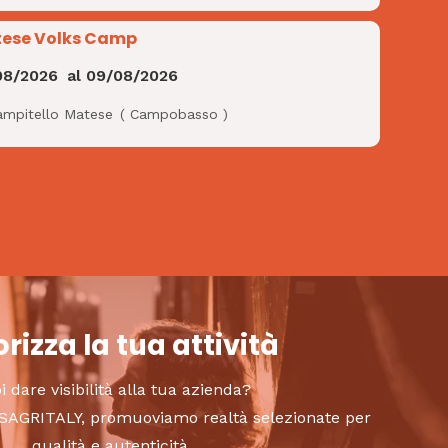
ese Volks Camp
08/2026
al
09/08/2026
ampitello Matese
(
Campobasso
)
rizza la tua attività
i dare visibilità alla tua azienda?
to SAGRITALY, promuoviamo realtà selezionate per
qualità e autenticità.