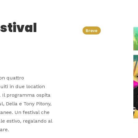
stival
Breve
on quattro
uiti in due location
e. Il programma ospita
l, Delia e Tony Pitony,
anee. Un festival che
e estivo, regalando al
are.