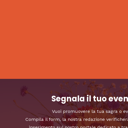
Segnala il tuo eve
Vuoi promuovere la tua sagra o e
Compila il form, la nostra redazione verificher
inserimento sul nostro portale dedicato a tra